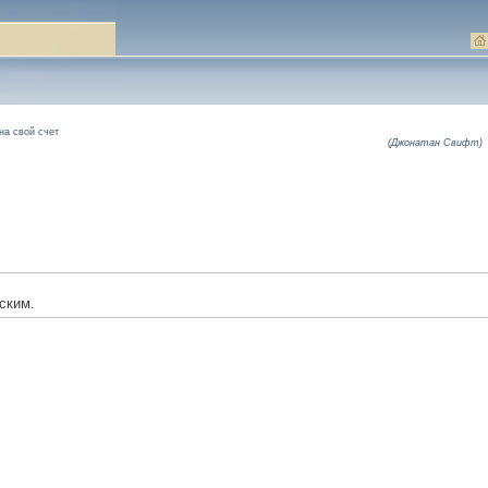
на свой счет
(Джонатан Свифт)
ским.