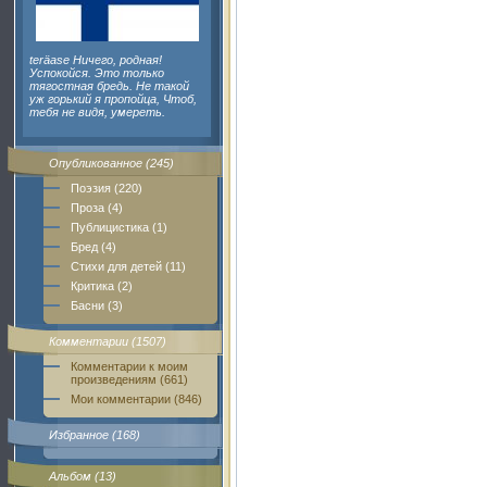
teräase Ничего, родная!
Успокойся. Это только
тягостная бредь. Не такой
уж горький я пропойца, Чтоб,
тебя не видя, умереть.
Опубликованное (245)
Поэзия (220)
Проза (4)
Публицистика (1)
Бред (4)
Стихи для детей (11)
Критика (2)
Басни (3)
Комментарии (1507)
Комментарии к моим
произведениям (661)
Мои комментарии (846)
Избранное (168)
Альбом (13)