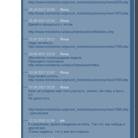
http://www.reshetoria.ru/govorit_reshetoriya/anonsy/news8239.php
26.10.2017 22:05
Rosa
http://www.reshetoria.ru/govorit_reshetoriya/anonsy/news7879.php
01.09.2017 21:31
Rosa
Давайте прощаться с летом
http://www.reshetoria.ru/obsuzhdeniya/shortlist/index.php
21.07.2017 20:17
Rosa
Надо заглянуть
http://www.reshetoria.ru/govorit_reshetoriya/anonsy/news7769.php
03.06.2017 13:15
Rosa
Абсолютно сумасшедшая неделя.
Приходите голосовать
http://www.reshetoria.ru/obsuzhdeniya/shortlist/
10.04.2017 13:57
Rosa
Еще можно успеть
http://www.reshetoria.ru/govorit_reshetoriya/anonsy/news7660.php
07.04.2017 18:29
Rosa
Коль уж суждено нам тихо угаснуть, значит, так тому и быть...
(с)
Не допустить
http://www.reshetoria.ru/govorit_reshetoriya/anonsy/news7660.php
- для начала
12.11.2016 11:34
ole
К сожалению, время ожидания истекло. Так что, как-нибудь в
другой раз.
Очень надеюсь, что у вас все хорошо.