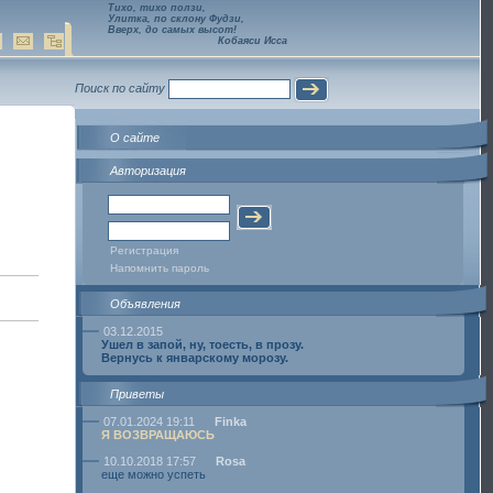
Тихо, тихо ползи,
Улитка, по склону Фудзи,
Вверх, до самых высот!
Кобаяси Исса
Поиск по сайту
О сайте
Авторизация
Регистрация
Напомнить пароль
Объявления
03.12.2015
Ушел в запой, ну, тоесть, в прозу.
Вернусь к январскому морозу.
Приветы
07.01.2024 19:11
Finka
Я ВОЗВРАЩАЮСЬ
10.10.2018 17:57
Rosa
еще можно успеть