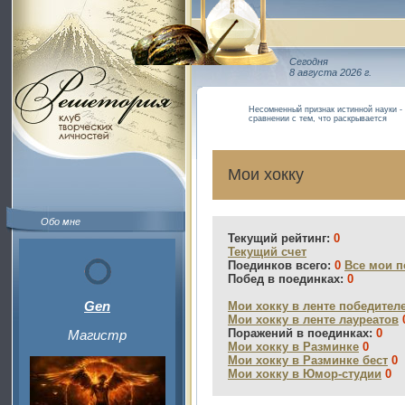
Сегодня
8 августа 2026 г.
Несомненный признак истинной науки - 
сравнении с тем, что раскрывается
Мои хокку
Обо мне
Текущий рейтинг:
0
Текущий счет
Поединков всего:
0
Все мои п
Побед в поединках:
0
Gen
Мои хокку в ленте победител
Мои хокку в ленте лауреатов
Поражений в поединках:
0
Магистр
Мои хокку в Разминке
0
Мои хокку в Разминке бест
0
Мои хокку в Юмор-студии
0