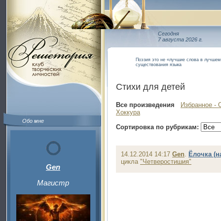
Сегодня
7 августа 2026 г.
Поэзия это не «лучшие слова в лучше
существования языка
Стихи для детей
Все произведения
Избранное - 
Хоккура
Обо мне
Сортировка по рубрикам:
14.12.2014 14:17
Gen
.
Ёлочка (н
цикла
"Четверостишия"
Gen
Магистр