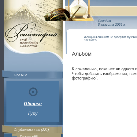
Сегодня
8 августа 2026 г.
Женщины слишком не доверяют мужчин
частности
Альбом
К сожалению, пока нет ни одного 
Чтобы добавить изображение, наж
Обо мне
фотографию".
Glimpse
Гуру
Опубликованное (221)
Поэзия (65)