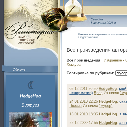
Сегодня
8 августа 2026 г.
Человек ясно выражается, когда им вла
владеет мыслию
Все произведения автор
Все произведения
Избранное - 
Хоккура
Обо мне
Сортировка по рубрикам:
05.12.2011 20:50
HedgeHog
.
мой 
ненорматив)
Бред
Из цикла
"му
HedgeHog
24.01.2010 22:26
HedgeHog
.
сказ
Виртуоз
Поэзия
Из цикла
"мусор"
13.01.2010 18:35
HedgeHog
.
я в
22.12.2009 17:55
HedgeHog
.
а я