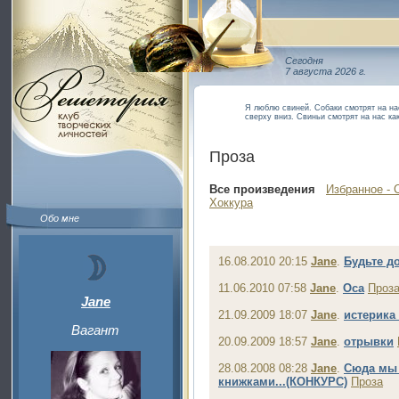
Сегодня
7 августа 2026 г.
Я люблю свиней. Собаки смотрят на на
сверху вниз. Свиньи смотрят на нас ка
Проза
Все произведения
Избранное - 
Хоккура
Обо мне
16.08.2010 20:15
Jane
.
Будьте д
11.06.2010 07:58
Jane
.
Оса
Проз
Jane
21.09.2009 18:07
Jane
.
истерика
Вагант
20.09.2009 18:57
Jane
.
отрывки
28.08.2008 08:28
Jane
.
Сюда мы 
книжками...(КОНКУРС)
Проза