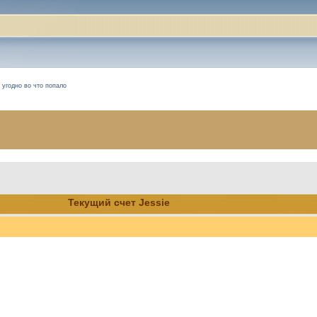
 угодно во что попало
Текущий счет Jessie