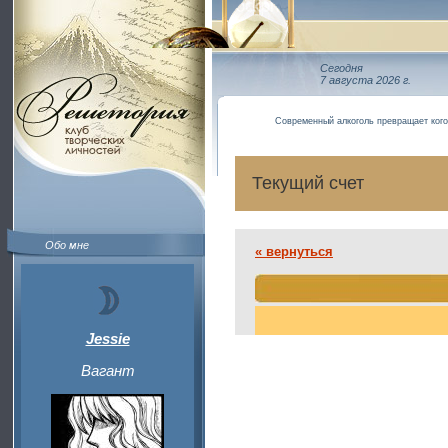
Сегодня
7 августа 2026 г.
Современный алкоголь превращает кого
Текущий счет
Обо мне
« вернуться
Jessie
Вагант