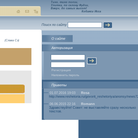
Тихо, тихо ползи,
Улитка, по склону Фудзи,
Вверх, до самых высот!
Кобаяси Исса
Поиск по сайту
О сайте
(Слава Сэ)
Авторизация
Регистрация
Напомнить пароль
Приветы
01.07.2016 19:03
Rosa
http://www.reshetoria.ru/govorit_reshetoriya/anonsy/news
06.06.2015 22:16
Romann
Здравствуйте! Совет: не выставляйте сразу несколько
текстов.