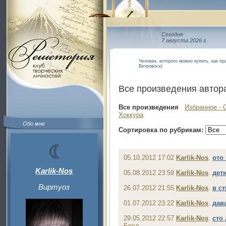
Сегодня
7 августа 2026 г.
Человек, которого можно купить, как пр
Ветровоск)
Все произведения автор
Все произведения
Избранное - 
Хоккура
Обо мне
Сортировка по рубрикам:
05.10.2012 17:02
Karlik-Nos
.
ото
Karlik-Nos
05.08.2012 23:59
Karlik-Nos
.
дет
Виртуоз
26.07.2012 21:55
Karlik-Nos
.
в с
01.07.2012 23:22
Karlik-Nos
.
дав
29.05.2012 22:57
Karlik-Nos
.
сто 
Бред