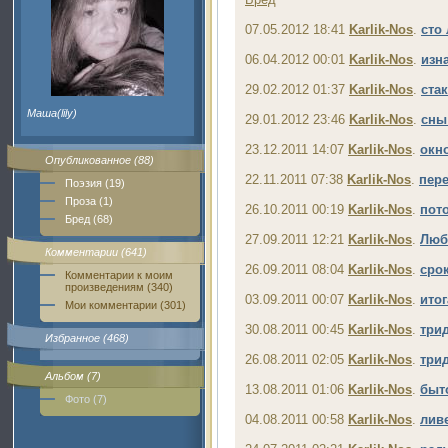
07.05.2012 18:41
Karlik-Nos
.
сто 
06.04.2012 00:01
Karlik-Nos
.
изн
29.02.2012 01:37
Karlik-Nos
.
ста
Маша(lily)
29.01.2012 23:46
Karlik-Nos
.
сны
23.12.2011 14:07
Karlik-Nos
.
окн
Опубликованное (88)
22.11.2011 07:38
Karlik-Nos
.
пер
Поэзия (19)
Проза (1)
26.10.2011 00:19
Karlik-Nos
.
пот
Бред (68)
27.09.2011 12:21
Karlik-Nos
.
Люб
Комментарии (641)
26.09.2011 08:04
Karlik-Nos
.
срок
Комментарии к моим
произведениям (340)
03.09.2011 00:07
Karlik-Nos
.
итог
Мои комментарии (301)
30.08.2011 00:45
Karlik-Nos
.
три
Избранное (468)
26.08.2011 02:05
Karlik-Nos
.
три
Альбом (7)
13.08.2011 01:06
Karlik-Nos
.
быт
Фото (7)
04.08.2011 00:58
Karlik-Nos
.
ливе