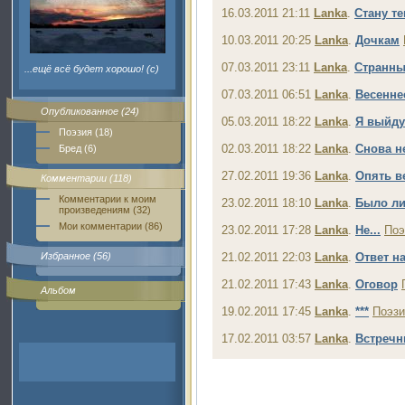
16.03.2011 21:11
Lanka
.
Стану т
10.03.2011 20:25
Lanka
.
Дочкам
07.03.2011 23:11
Lanka
.
Странны
...ещё всё будет хорошо! (с)
07.03.2011 06:51
Lanka
.
Весенне
Опубликованное (24)
05.03.2011 18:22
Lanka
.
Я выйду 
Поэзия (18)
02.03.2011 18:22
Lanka
.
Снова не
Бред (6)
27.02.2011 19:36
Lanka
.
Опять ве
Комментарии (118)
Комментарии к моим
23.02.2011 18:10
Lanka
.
Было л
произведениям (32)
Мои комментарии (86)
23.02.2011 17:28
Lanka
.
Не...
Поэ
Избранное (56)
21.02.2011 22:03
Lanka
.
Ответ н
21.02.2011 17:43
Lanka
.
Оговор
Альбом
19.02.2011 17:45
Lanka
.
***
Поэзи
17.02.2011 03:57
Lanka
.
Встреч