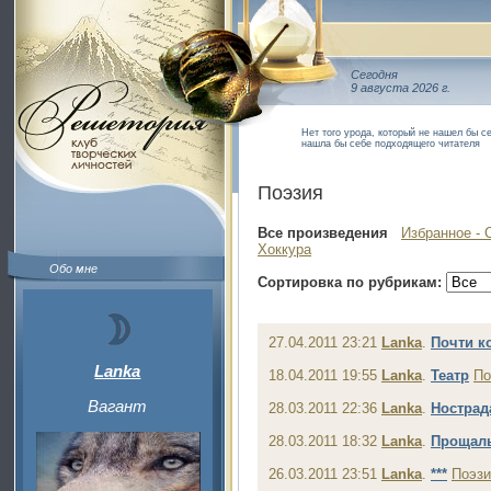
Сегодня
9 августа 2026 г.
Нет того урода, который не нашел бы се
нашла бы себе подходящего читателя
Поэзия
Все произведения
Избранное - 
Хоккура
Обо мне
Сортировка по рубрикам:
27.04.2011 23:21
Lanka
.
Почти к
Lanka
18.04.2011 19:55
Lanka
.
Театр
По
Вагант
28.03.2011 22:36
Lanka
.
Нострад
28.03.2011 18:32
Lanka
.
Прощал
26.03.2011 23:51
Lanka
.
***
Поэзи