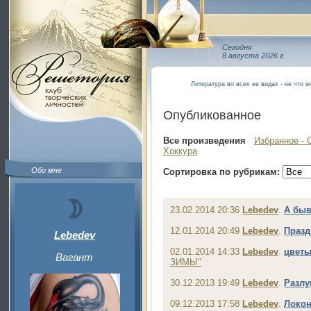
Сегодня
8 августа 2026 г.
Литература во всех ее видах - не что и
Опубликованное
Все произведения
Избранное - 
Хоккура
Обо мне
Сортировка по рубрикам:
23.02.2014 20:36
Lebedev
.
А быв
12.01.2014 20:49
Lebedev
.
Празд
Lebedev
02.01.2014 14:33
Lebedev
.
цвет
Вагант
ЗИМЫ"
30.12.2013 19:49
Lebedev
.
Разлу
09.12.2013 17:58
Lebedev
.
Локо