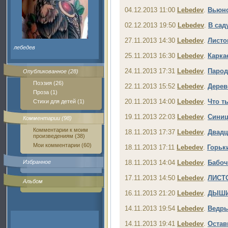
04.12.2013 11:00
Lebedev
.
Вьюн
02.12.2013 19:50
Lebedev
.
В сад
27.11.2013 14:30
Lebedev
.
Листо
лебедев
25.11.2013 16:30
Lebedev
.
Карка
24.11.2013 17:31
Lebedev
.
Парод
Опубликованное (28)
Поэзия (26)
22.11.2013 15:52
Lebedev
.
Дерев
Проза (1)
20.11.2013 14:00
Lebedev
.
Что т
Стихи для детей (1)
19.11.2013 22:03
Lebedev
.
Сини
Комментарии (98)
Комментарии к моим
18.11.2013 17:37
Lebedev
.
Двадц
произведениям (38)
Мои комментарии (60)
18.11.2013 17:11
Lebedev
.
Горьк
Избранное
18.11.2013 14:04
Lebedev
.
Бабоч
17.11.2013 14:50
Lebedev
.
ЛИСТО
Альбом
16.11.2013 21:20
Lebedev
.
ДЫШИ
14.11.2013 19:54
Lebedev
.
Ведр
14.11.2013 19:41
Lebedev
.
Остав