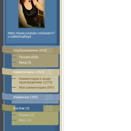
https://www.youtube.com/watch?
v=oB0efVaBXg4
Опубликованное (633)
Поэзия (630)
Бред (3)
Комментарии (1820)
Комментарии к моим
произведениям (1273)
Мои комментарии (547)
Избранное (350)
Альбом (3)
Разное (2)
Фото (1)