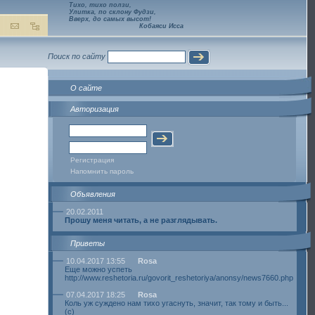
Тихо, тихо ползи,
Улитка, по склону Фудзи,
Вверх, до самых высот!
Кобаяси Исса
Поиск по сайту
О сайте
Авторизация
Регистрация
Напомнить пароль
Объявления
20.02.2011
Прошу меня читать, а не разглядывать.
Приветы
10.04.2017 13:55
Rosa
Еще можно успеть
http://www.reshetoria.ru/govorit_reshetoriya/anonsy/news7660.php
07.04.2017 18:25
Rosa
Коль уж суждено нам тихо угаснуть, значит, так тому и быть...
(с)