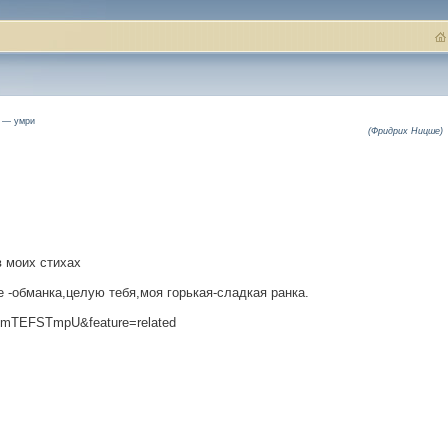
е — умри
(Фридрих Ницше)
в моих стихах
е -обманка,целую тебя,моя горькая-сладкая ранка.
xvmTEFSTmpU&feature=related