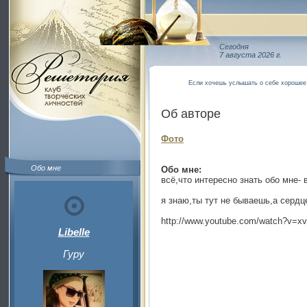
Сегодня
7 августа 2026 г.
Если хочешь услышать о себе хороше
Об авторе
Фото
Обо мне
Обо мне:
всё,что интересно знать обо мне- 
я знаю,ты тут не бываешь,а сердц
http://www.youtube.com/watch?v=
Libelle
Гуру