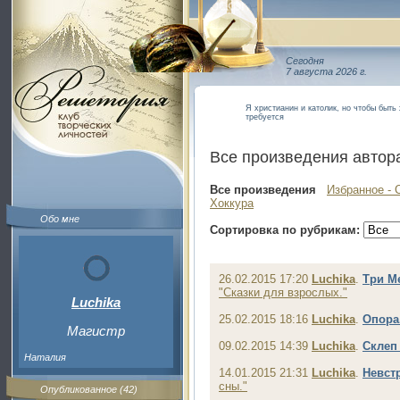
Сегодня
7 августа 2026 г.
Я христианин и католик, но чтобы быть 
требуется
Все произведения автор
Все произведения
Избранное - 
Хоккура
Обо мне
Сортировка по рубрикам:
26.02.2015 17:20
Luchika
.
Три М
"Сказки для взрослых."
Luchika
25.02.2015 18:16
Luchika
.
Опора
Магистр
09.02.2015 14:39
Luchika
.
Склеп
Наталия
14.01.2015 21:31
Luchika
.
Невст
сны."
Опубликованное (42)