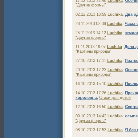
17.12.2013 22:48
Luchika
.
Осення
"Другие формы"
02.12.2013 18:59
Luchika
.
Два о
28.11.2013 02:38
Luchika
.
Часы 
25.11.2013 14:12
Luchika
.
земно
"Другие формы"
11.11.2013 19:07
Luchika
.
Дела 
"Картины природы"
27.10.2013 17:11
Luchika
.
Поэтес
20.10.2013 17:23
Luchika
.
Осенн
"Картины природы"
16.10.2013 15:10
Luchika
.
После
14.10.2013 17:26
Luchika
.
Прекра
королевна.
Стихи для детей
12.10.2013 16:50
Luchika
.
Сестра
09.10.2013 14:42
Luchika
.
осыпа
"Другие формы"
08.10.2013 17:53
Luchika
.
Я без 