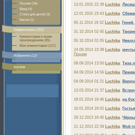
Поэзия (34)
13.01.2015 22:38
Luchika
.
Лисиц
Бред (4)
12.01.2015 23:43
Luchika
.
Сбежа
Стихи для детей (3)
Басни (1)
05.11.2014 19:32
Luchika
.
Гений.
Комментарии (202)
31.10.2014 02:45
Luchika
.
Творе
Комментарии к моим
произведениям (85)
05.10.2014 01:05
Luchika
.
Никогд
Мои комментарии (117)
24.09.2014 23:38
Luchika
.
мечты.
Поэзия
Избранное (12)
09.09.2014 13:50
Luchika
.
Тиха 
Альбом
04.09.2014 14:56
Luchika
.
Придв
04.09.2014 01:21
Luchika
.
Верну
13.03.2014 21:37
Luchika
.
Встреч
18.01.2014 18:46
Luchika
.
на бук
10.01.2014 18:02
Luchika
.
Гостья
29.12.2013 18:45
Luchika
.
Чёрны
21.12.2013 22:39
Luchika
.
Мой г