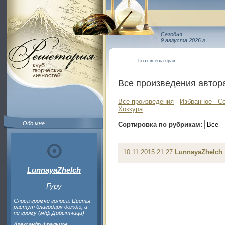
Сегодня
9 августа 2026 г.
Поэт всегда прав
Все произведения автор
Все произведения
Избранное - С
Хоккура
Обо мне
Сортировка по рубрикам:
10.11.2015 21:27
LunnayaZhelch
LunnayaZhelch
Гуру
Слова громче голоса. Цветы
растут благодаря дождю, а
не грому (м/ф Добытчица)
Александр Фральцов