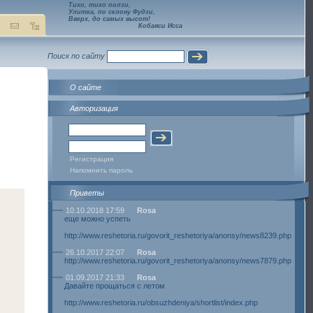
Тихо, тихо ползи,
Улитка, по склону Фудзи,
Вверх, до самых высот!
Кобаяси Исса
Поиск по сайту
О сайте
Авторизация
Регистрация
Напомнить пароль
Приветы
10.10.2018 17:59
Rosa
еще можно успеть
http://www.reshetoria.ru/govorit_reshetoriya/anonsy/news8239.php
26.10.2017 22:07
Rosa
http://www.reshetoria.ru/govorit_reshetoriya/anonsy/news7879.php
01.09.2017 21:33
Rosa
Давайте прощаться с летом
http://www.reshetoria.ru/obsuzhdeniya/shortlist/index.php