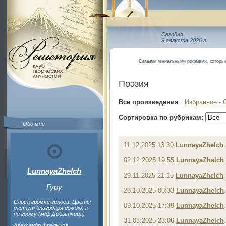
Сегодня
9 августа 2026 г.
Самыми гениальными рифмами, которые 
Поэзия
Все произведения
Избранное - 
Сортировка по рубрикам:
Обо мне
11.12.2025 13:30
LunnayaZhelch
02.12.2025 19:55
LunnayaZhelch
LunnayaZhelch
29.11.2025 21:15
LunnayaZhelch
Гуру
28.10.2025 00:33
LunnayaZhelch
Слова громче голоса. Цветы
09.10.2025 17:39
LunnayaZhelch
растут благодаря дождю, а
не грому (м/ф Добытчица)
31.03.2025 23:06
LunnayaZhelch
Александр Фральцов