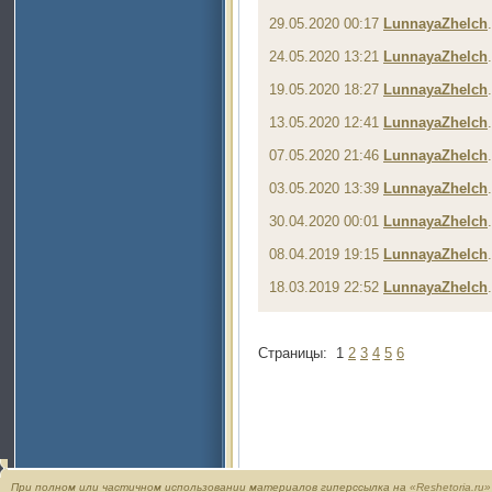
29.05.2020 00:17
LunnayaZhelch
24.05.2020 13:21
LunnayaZhelch
19.05.2020 18:27
LunnayaZhelch
13.05.2020 12:41
LunnayaZhelch
07.05.2020 21:46
LunnayaZhelch
03.05.2020 13:39
LunnayaZhelch
30.04.2020 00:01
LunnayaZhelch
08.04.2019 19:15
LunnayaZhelch
18.03.2019 22:52
LunnayaZhelch
Страницы:
1
2
3
4
5
6
При полном или частичном использовании материалов гиперссылка на
«Reshetoria.ru»