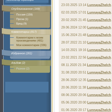
23.03.2025 13:14
LunnayaZhelch
Опубликованное (169)
02.03.2025 17:01
LunnayaZhelch
Поэзия (159)
Проза (1)
20.02.2025 21:45
LunnayaZhelch
Бред (9)
29.06.2024 12:00
LunnayaZhelch
Комментарии (817)
15.06.2024 21:48
LunnayaZhelch
Комментарии к моим
произведениям (481)
28.07.2022 21:10
LunnayaZhelch
Мои комментарии (336)
14.03.2021 19:16
LunnayaZhelch
Избранное (261)
23.02.2021 22:56
LunnayaZhelch
Альбом (2)
08.11.2020 21:34
LunnayaZhelch
Разное (2)
31.08.2020 20:51
LunnayaZhelch
28.06.2020 12:35
LunnayaZhelch
20.06.2020 11:38
LunnayaZhelch
08.06.2020 20:06
LunnayaZhelch
05.06.2020 20:00
LunnayaZhelch
01.06.2020 20:17
LunnayaZhelch