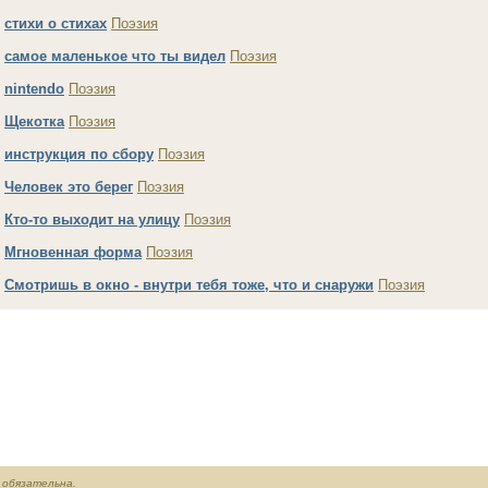
.
стихи о стихах
Поэзия
.
самое маленькое что ты видел
Поэзия
.
nintendo
Поэзия
.
Щекотка
Поэзия
.
инструкция по сбору
Поэзия
.
Человек это берег
Поэзия
.
Кто-то выходит на улицу
Поэзия
.
Мгновенная форма
Поэзия
.
Смотришь в окно - внутри тебя тоже, что и снаружи
Поэзия
обязательна.