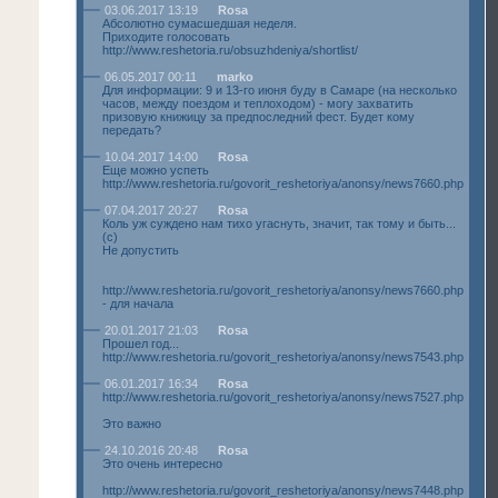
03.06.2017 13:19
Rosa
Абсолютно сумасшедшая неделя.
Приходите голосовать
http://www.reshetoria.ru/obsuzhdeniya/shortlist/
06.05.2017 00:11
marko
Для информации: 9 и 13-го июня буду в Самаре (на несколько
часов, между поездом и теплоходом) - могу захватить
призовую книжицу за предпоследний фест. Будет кому
передать?
10.04.2017 14:00
Rosa
Еще можно успеть
http://www.reshetoria.ru/govorit_reshetoriya/anonsy/news7660.php
07.04.2017 20:27
Rosa
Коль уж суждено нам тихо угаснуть, значит, так тому и быть...
(с)
Не допустить
http://www.reshetoria.ru/govorit_reshetoriya/anonsy/news7660.php
- для начала
20.01.2017 21:03
Rosa
Прошел год...
http://www.reshetoria.ru/govorit_reshetoriya/anonsy/news7543.php
06.01.2017 16:34
Rosa
http://www.reshetoria.ru/govorit_reshetoriya/anonsy/news7527.php
Это важно
24.10.2016 20:48
Rosa
Это очень интересно
http://www.reshetoria.ru/govorit_reshetoriya/anonsy/news7448.php