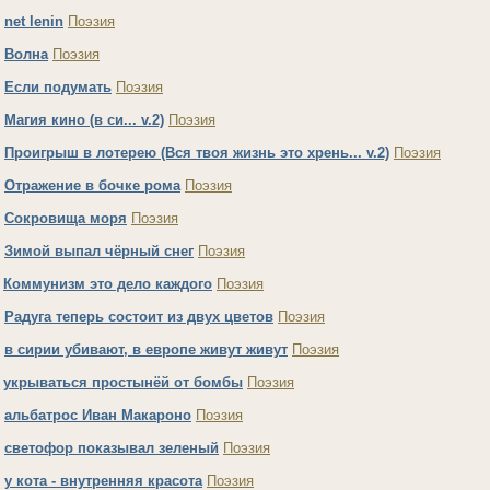
.
net lenin
Поэзия
.
Волна
Поэзия
.
Если подумать
Поэзия
.
Магия кино (в си... v.2)
Поэзия
.
Проигрыш в лотерею (Вся твоя жизнь это хрень... v.2)
Поэзия
.
Отражение в бочке рома
Поэзия
.
Cокровища моря
Поэзия
.
Зимой выпал чёрный снег
Поэзия
.
Коммунизм это дело каждого
Поэзия
.
Радуга теперь состоит из двух цветов
Поэзия
.
в сирии убивают, в европе живут живут
Поэзия
.
укрываться простынёй от бомбы
Поэзия
.
альбатрос Иван Макароно
Поэзия
.
светофор показывал зеленый
Поэзия
.
у кота - внутренняя красота
Поэзия