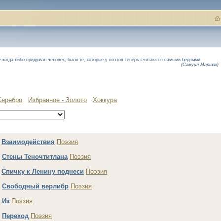
когда-либо придумал человек, были те, которые у поэтов теперь считаются самыми бедными
(Самуил Маршак)
Серебро
Избранное - Золото
Хоккура
.
Взаимодействия
Поэзия
.
Стены Теночтитлана
Поэзия
.
Спичку к Ленину поднеси
Поэзия
.
Свободный верлибр
Поэзия
.
Из
Поэзия
.
Переход
Поэзия