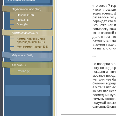
что земля? го
Опубликованное (169)
и все площади
водосточных 
Поэзия (159)
развелось гос
Проза (1)
перейдет кто 
Бред (9)
без ножа или 
папироску заж
так с зажатой 
Комментарии (817)
дело в том чт
Комментарии к моим
изменяется ми
произведениям (481)
а земля такая
Мои комментарии (336)
на начало сти
Избранное (261)
-2-
не поверни в 
Альбом (2)
ногу не подве
Разное (2)
пекарня и пти
мерзнет перед
нет для нее ба
булочки город
а у тебя что е
ко рту что нес
последний кус
взмыть отобрат
подумай прежд
самовлюбленн