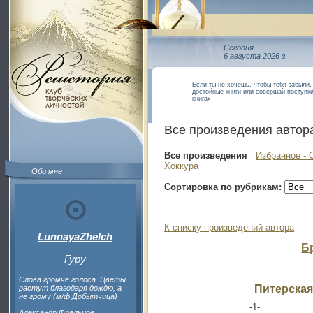
Сегодня
6 августа 2026 г.
Если ты не хочешь, чтобы тебя забыли,
достойные книги или совершай поступки
книгах
Все произведения автор
Все произведения
Избранное - 
Хоккура
Обо мне
Сортировка по рубрикам:
К списку произведений автора
LunnayaZhelch
Б
Гуру
Слова громче голоса. Цветы
Питерская
растут благодаря дождю, а
не грому (м/ф Добытчица)
-1-
Александр Фральцов