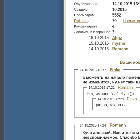
14.10.2015 16:
Опубликовано:
10.2015
Создано:
5552
Просмотров:
70
Посмотр
Рейтинг..
:
4
Комментариев:
3
Добавили в Избранное:
18.10.2015
Algiz
15.10.2015
mysha
14.10.2015
Romann
Ваши ко
Finka
14.10.2015 16:37
а моженть на начало поменя
не изменится, ну нет таки н
Romann
14.10.2015 17:22
Нет, именно "на". Чую.)))
Finka
14.10.2015 17:29
)на-на, так на-на
Romann
14.10.2015 17:24
Куча аллюзий. Ваши тексты
невспоминаемое. Спасибо В