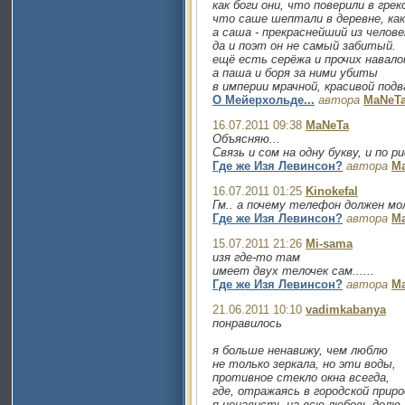
как боги они, что поверили в грек
что саше шептали в деревне, как
а саша - прекраснейший из челове
да и поэт он не самый забитый.
ещё есть серёжа и прочих навало
а паша и боря за ними убиты
в империи мрачной, красивой подв
О Мейерхольде...
автора
MaNeT
16.07.2011 09:38
MaNeTa
Объясняю...
Связь и сом на одну букву, и по 
Где же Изя Левинсон?
автора
M
16.07.2011 01:25
Kinokefal
Гм.. а почему телефон должен мо
Где же Изя Левинсон?
автора
M
15.07.2011 21:26
Mi-sama
изя где-то там
имеет двух телочек сам......
Где же Изя Левинсон?
автора
M
21.06.2011 10:10
vadimkabanya
понравилось
я больше ненавижу, чем люблю
не только зеркала, но эти воды,
противное стекло окна всегда,
где, отражаясь в городской приро
я ненависть на всю любовь делю.