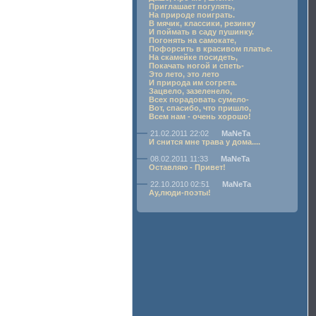
Приглашает погулять,
На природе поиграть.
В мячик, классики, резинку
И поймать в саду пушинку.
Погонять на самокате,
Пофорсить в красивом платье.
На скамейке посидеть,
Покачать ногой и спеть-
Это лето, это лето
И природа им согрета.
Зацвело, зазеленело,
Всех порадовать сумело-
Вот, спасибо, что пришло,
Всем нам - очень хорошо!
21.02.2011 22:02
MaNeTa
И снится мне трава у дома....
08.02.2011 11:33
MaNeTa
Оставляю - Привет!
22.10.2010 02:51
MaNeTa
Ау,люди-поэты!