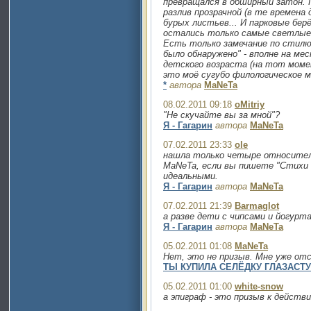
превращался в обширный затон. П
разлив прозрачной (в те времена
бурых листьев... И парковые берё
остались только самые светлые 
Есть только замечание по стилю 
было обнаружено" - вполне на мес
детского возраста (на тот моме
это моё сугубо филологическое м
*
автора
MaNeTa
08.02.2011 09:18
oMitriy
"Не скучайте вы за мной"?
Я - Гагарин
автора
MaNeTa
07.02.2011 23:33
ole
нашла только четыре относитель
MaNeTa, если вы пишете "Стихи 
идеальными.
Я - Гагарин
автора
MaNeTa
07.02.2011 21:39
Barmaglot
а разве дети с чипсами и йогур
Я - Гагарин
автора
MaNeTa
05.02.2011 01:08
MaNeTa
Нет, это не призыв. Мне уже отс
ТЫ КУПИЛА СЕЛЁДКУ ГЛАЗАСТ
05.02.2011 01:00
white-snow
а эпиграф - это призыв к действ