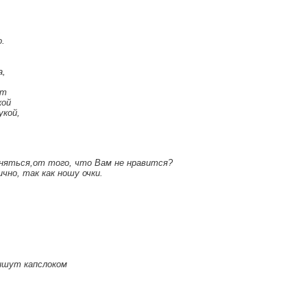
,
о.
.
а,
ет
кой
укой,
есняться,от того, что Вам не нравится?
чно, так как ношу очки.
пишут капслоком