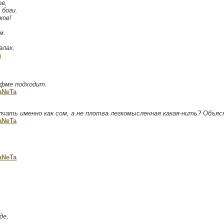
ов,
 боги.
ков!
м.
алах.
a
рифме подходит.
aNeTa
лчать именно как сом, а не плотва легкомысленная какая-нить? Объяс
aNeTa
aNeTa
де,