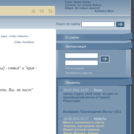
Тихо, тихо ползи,
Улитка, по склону Фудзи,
Вверх, до самых высот!
Кобаяси Исса
Поиск по сайту
 одна, чтобы помогать
О сайте
(Одри Хепбёрн)
Авторизация
) - семья" и "крик -
Регистрация
Напомнить пароль
Приветы
пли, Вы, як лист"
04.07.2011 13:37
Rosa
прошу отдать свой голос за одно из
произведений весны в Говорит
Решетория
Выбираем Произведение Весны–2011
18.05.2011 02:17
MaNeTa
Много солнечного света-
Знаешь, наступило лето!
Машет веткою сирени,
Даше, Ирочке , Елене.