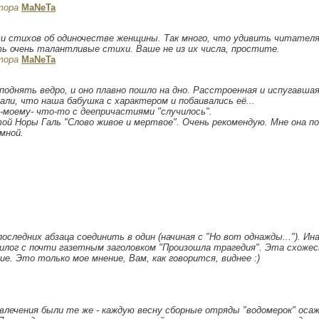
тора
MaNeTa
ти стихов об одиночестве женщины. Так много, что удивить читателя
ть очень талантливые стихи. Ваше не из их числа, простите.
тора
MaNeTa
л поднять ведро, и оно плавно пошло на дно. Расстроенная и испугавшая
али, что наша бабушка с характером и побаивались её...
о-моему- что-то с деепричастиями "случилось".
ой Норы Галь "Слово живое и мертвое". Очень рекомендую. Мне она п
мной.
следних абзаца соединить в один (начиная с "Но вот однажды..."). Ин
пилог с почти газетным заголовком "Произошла трагедия". Эта схоже
е. Это только мое мнение, Вам, как говорится, виднее :)
влечения были те же - каждую весну сборные отряды "водомерок" оса