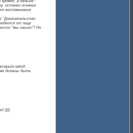
кромке, а дальше -
ву, останки осенних
что воспоминания
де "Доказательство
 ведется от лица
росто "мы нашли"? Но
серьёз-звёзд.
орме должны быть
:))))