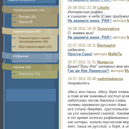
26.08.2011 21:38
Libelle
Опубликованное (19)
Интересная рифма :
в синагоге- в небе.)Сами придума
Поэзия (15)
Не держите меня, РАЯ !
автора
Проза (4)
26.08.2011 19:25
Osservatrice
Комментарии (69)
О, мамма миа!
Не держите меня, РАЯ !
автора
Комментарии к моим
произведениям (46)
22.07.2011 18:11
Barmaglot
Мои комментарии (23)
надрывно...
Прости,Саня!
автора
MaNeTa
Избранное
20.07.2011 11:31
Nastas-ia
Браво!"Ваш Изя" напомнил мне м
Альбом (43)
Где же Изя Левинсон?
автора
M
Живопись (43)
19.07.2011 03:40
vadimkabanya
понравилось
здесь жил паша, здесь боря плава
а там всем знакомый гостил все
заботливо лесом баюкала слава,
полями огромного русского дома.
все стали дверями, хрустальною 
на ухо нанизанной сказкой, покоем
в то время полоски рифмованных 
как шторы, кипели языческим мо
нет, паша не русский, и боря, в и