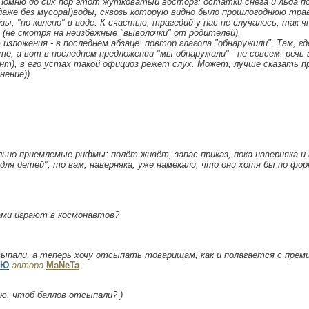
омню до сих пор этот жутковатый восторг: остатки снега и льда по 
 даже без мусора!)воды, сквозь которую видно было прошлогоднюю тра
зы, "по колено" в воде. К счастью, трагедий у нас не случалось, так 
(не смотря на неизбежные "выволочки" от родителей).
изложения - в последнем абзаце: повтор глагола "обнаружили". Там, г
те, а вот в последнем предложении "мы обнаружили" - не совсем: речь
нт), в его устах такой официоз режет слух. Может, лучше сказать п
нение))
но приемлемые рифмы: полёт-живёт, запас-приказ, пока-наверняка и в
для детей", то вам, наверняка, уже намекали, что они хотя бы по ф
тами играют в космонавтов?
ыпали, а теперь хочу отсыпать товарищам, как и полагается с премии!
УЮ
автора
MaNeTa
ию, чтоб баллов отсыпали? )