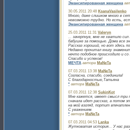
Эмансипированная женщина
ав
30.05.2011 20:48
KsanaVasilenko
Много, даже слишком много в се
невозможно трудно. Но есть, ес
Эмансипированная женщина
ав
25.03.2011 11:31
Valeryn
... зачерпнув, мне не хватило си
бабушке за помощью. Дома все зн
Рассказ хороший, но вот здесь п
Недавно прочитал книгу знаменит
нечто подобное происходило и со 
Спасибо и успехов!
МЕЧТА
автора
MaNeTa
07.03.2011 13:38
MaNeTa
Согласна, спасибо, соединила!
С благодарностью,Татьяна
*
автора
MaNeTa
07.03.2011 12:38
SukinKot
Мне кажется, имеет смысл три по
сначала идет рассказ, а потом э
на мой взгляд, портит впечатлени
С уважением.
*
автора
MaNeTa
07.03.2011 04:53
Lanka
Жутковатая история... У нас раз