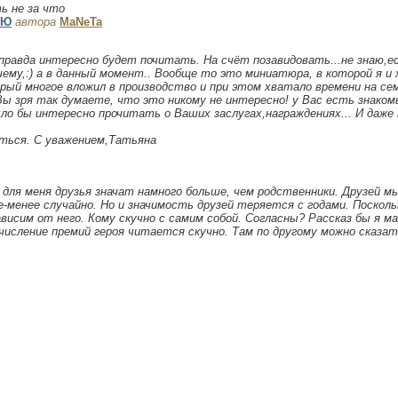
ь не за что
УЮ
автора
MaNeTa
е правда интересно будет почитать. На счёт позавидовать...не знаю,ес
ему,:) а в данный момент.. Вообще то это миниатюра, в которой я и
рый многое вложил в производство и при этом хватало времени на сем
Вы зря так думаете, что это никому не интересно! у Вас есть знакомы
ыло бы интересно прочитать о Ваших заслугах,награждениях... И даже
ться. С уважением,Татьяна
 для меня друзья значат намного больше, чем родственники. Друзей м
-менее случайно. Но и значимость друзей теряется с годами. Поскольк
висим от него. Кому скучно с самим собой. Согласны? Рассказ бы я м
числение премий героя читается скучно. Там по другому можно сказат