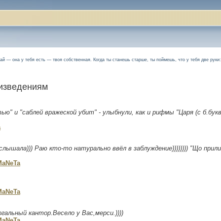
ай — она у тебя есть — твоя собственная. Когда ты станешь старше, ты поймешь, что у тебя две руки:
оизведениям
ю" и "саблей вражеской убит" - улыбнули, как и рифмы "Царя (с б.буквы
a
 слышала))) Раю кто-то натурально ввёл в заблуждение)))))))) "Що прили
MaNeTa
MaNeTa
гальный кантор.Весело у Вас,мерси.))))
MaNeTa