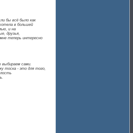
ли бы всё было как
 хотела в большей
ью, и на
е, друзья,
 мне теперь интересно
ы выбираем сами.
у тоска - это для того,
алость
ь.