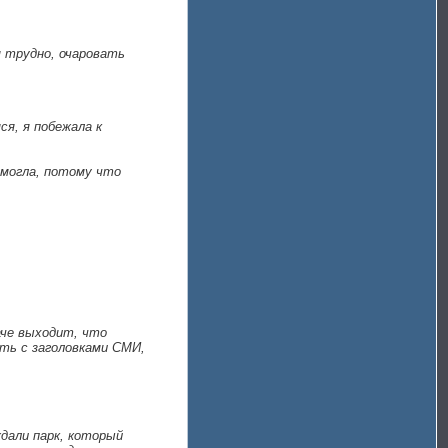
 трудно, очаровать
ся, я побежала к
омогла, потому что
аче выходит, что
сть с заголовками СМИ,
ждали парк, который