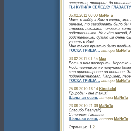
нескромно, товарищ. да отсыпат
ТЫ КУПИЛА СЕЛЁДКУ ГЛАЗАСТ
05.02.2011 00:00
MaNeTa
Макс, я зайду к Вам в гости, мн
раньше, то завидовать было бы ч
степени показать человека, кото
родственников. На счёт наград, 
родственники, думаю им очень б
узнать о Вас!
Мне также приятно было пообща
ТОСКА ГРИША...
автора
MaNeTa
03.02.2011 01:45
Max
Есть о чем поспорить. Коротко -
Родственников же получаем более
кто ориентирован на внешнее. За
подредактировал. Например, пере
ТОСКА ГРИША...
автора
MaNeTa
25.09.2010 16:14
Kinokefal
Природы - оне такия!
Шальная осень
автора
MaNeTa
23.09.2010 21:09
MaNeTa
Спасибо,Рesnya!:)
С теплом,Татьяна
Шальная осень
автора
MaNeTa
Страницы:
1
2