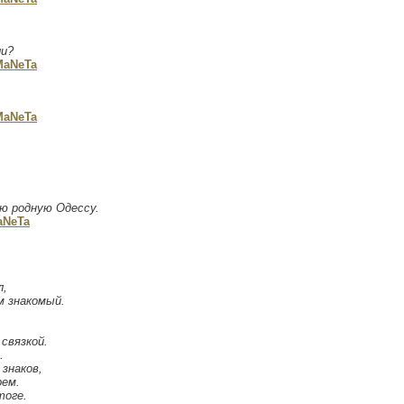
ли?
MaNeTa
MaNeTa
ою родную Одессу.
aNeTa
л,
м знакомый.
связкой.
.
знаков,
рем.
тоге.