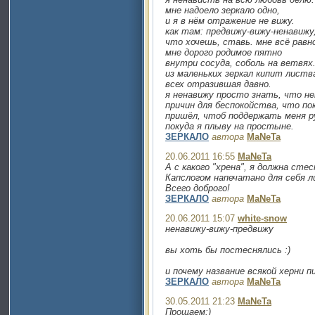
мне надоело зеркало одно,
и я в нём отражение не вижу.
как там: предвижу-вижу-ненавижу
что хочешь, ставь. мне всё равн
мне дорого родимое пятно
внутри сосуда, соболь на ветвях
из маленьких зеркал кипит листв
всех отразившая давно.
я ненавижу просто знать, что н
причин для беспокойства, что по
пришёл, чтоб поддержать меня р
покуда я плыву на простыне.
ЗЕРКАЛО
автора
MaNeTa
20.06.2011 16:55
MaNeTa
А с какого "хрена", я должна ст
Капслогом напечатано для себя ли
Всего доброго!
ЗЕРКАЛО
автора
MaNeTa
20.06.2011 15:07
white-snow
ненавижу-вижу-предвижу
вы хоть бы постеснялись :)
и почему название всякой херни 
ЗЕРКАЛО
автора
MaNeTa
30.05.2011 21:23
MaNeTa
Прощаем:)