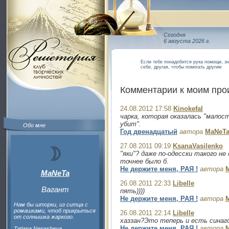
Сегодня
6 августа 2026 г.
Если тебе понадобится рука помощи, зн
себе, другая, чтобы помогать другим
Комментарии к моим пр
24.08.2012 17:58
Kinokefal
чарка, которая оказалась "малость
убит".
Обо мне
Год двенадцатый
автора
MaNeT
27.08.2011 09:19
KsanaVasilenko
"яки"? даже по-одесски такого не
точнее было б.
Не держите меня, РАЯ !
автора
MaNeTa
26.08.2011 22:33
Libelle
Вагант
пять))))
Не держите меня, РАЯ !
автора
Нам бы шторки, из ситца с
ромашками, чтоб прикрыться
26.08.2011 22:14
Libelle
от солнышка жаркого.
хаззан?Это теперь и есть синаго
Не держите меня, РАЯ !
автора
Tatiana Nenasheva