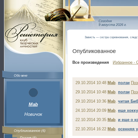
Сегодня
9 августа 2026 г.
Зависть — сестра соревнования, следс
Опубликованное
Все произведения
Избранное - 
Обо мне
29.10.2014 10:48
Mab
.
ползи
Поэ
29.10.2014 10:48
Mab
.
ползи
Поэ
29.10.2014 10:36
Mab
.
читая Би
Mab
24.10.2014 20:09
Mab
.
еще хокку
Новичок
22.10.2014 20:35
Mab
.
и еще о к
22.10.2014 16:22
Mab
.
осенняя 
Опубликованное (6)
Поэзия (6)