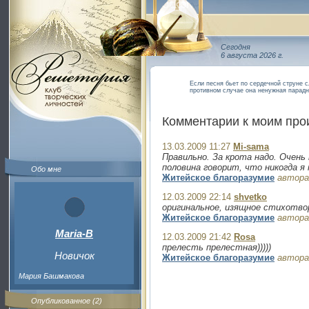
Сегодня
6 августа 2026 г.
Если песня бьет по сердечной струне с
противном случае она ненужная парад
Комментарии к моим пр
13.03.2009 11:27
Mi-sama
Правильно. За крота надо. Очень
половина говорит, что никогда я 
Обо мне
Житейское благоразумие
автора
12.03.2009 22:14
shvetko
оригинальное, изящное стихотво
Житейское благоразумие
автора
Maria-B
12.03.2009 21:42
Rosa
прелесть прелестная)))))
Новичок
Житейское благоразумие
автора
Мария Башмакова
Опубликованное (2)