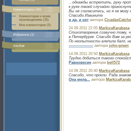
...однажды встретить, руку про
к руке твоей случайно прикоснуть
Комментарии (40)
Вы не согласитесь, но я не могу 
Спасибо.Извините.
Комментарии к моим
и да, и нет
автора
CicadasCatche
произведениям (35)
Мои комментарии (5)
24.09.2011 22:05
MarkizaKarabasa
Стихотворение созвучно тому, ч
Избранное (1)
в Петербурге. Спасибо Вам за ре
По неопытности влепила балл, не
---------------------
автора
john-green
Альбом
14.09.2011 20:50
MarkizaKarabasa
Трудно добиться такого спокойст
Равновесие
автора
bell572
14.09.2011 20:40
MarkizaKarabasa
Спасибо, что прочли. Рада знако
Она мела...
автора
MarkizaKarab