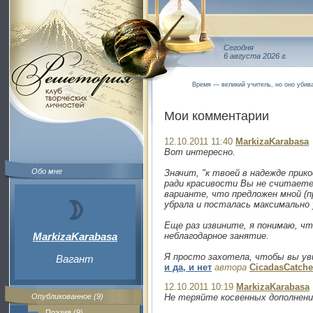
Сегодня
6 августа 2026 г.
Время — великий учитель, но оно убив
Мои комментарии
12.10.2011 11:40
MarkizaKarabasa
Вот интересно.
Обо мне
Значит, "к твоей в надежде прик
ради красивости Вы не считаете
варианте, что предложен мной (п
убрала и посталась максимально
Еще раз извините, я понимаю, чт
MarkizaKarabasa
неблагодарное занятие.
Я просто захотела, чтобы вы уви
Вагант
и да, и нет
автора
CicadasCatche
12.10.2011 10:19
MarkizaKarabasa
Опубликованное (9)
Не теряйте косвенных дополнений
Поэзия (9)