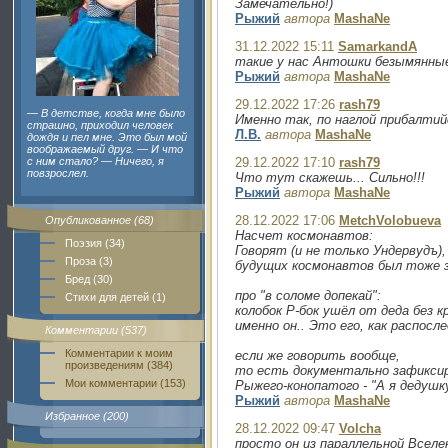
Замечательно!)
Рыжий
автора
MashaNe
31.12.2022 15:11
SamarkandA
такие у нас Антошки безымянны
Рыжий
автора
MashaNe
29.12.2022 17:26
rash79
— В детстве, когда мне было
Именно так, по наглой прибалтийс
страшно, приходил человек
Л.В.
автора
MashaNe
дождя и пел мне. Это был мой
воображаемый друг. — И что
с ним стало? — Ничего, я
29.12.2022 17:10
rash79
повзрослел.
Что тут скажешь... Сильно!!!
Рыжий
автора
MashaNe
28.12.2022 17:06
MetchVolobueva
Опубликованное (68)
Насчет космонавтов:
Поэзия (34)
Говорят (и не только Ундервудъ)
Проза (3)
будущих космонавтов был тоже зн
Бред (30)
про "в соломе допекай":
Стихи для детей (1)
колобок Р-бок ушёл от деда без к
именно он.. Это его, как распосл
Комментарии (537)
Комментарии к моим
если же говорить вообще,
произведениям (384)
то есть документально зафиксир
Мои комментарии (153)
Рыжего-конопатого - "А я дедушку
Рыжий
автора
MashaNe
Избранное (200)
28.12.2022 09:47
Volcha
просто он из параллельной Вселе