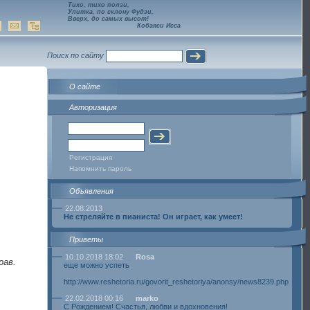
Тихо, тихо ползи,
Улитка, по склону Фудзи,
Вверх, до самых высот!
Кобаяси Исса
Поиск по сайту
О сайте
Авторизация
Регистрация
Напомнить пароль
Объявления
22.08.2013
Не стреляйте в пианиста! Он играет, как умеет!
Приветы
10.10.2018 18:02
Rosa
рав.
еще можно успеть
http://www.reshetoria.ru/govorit_reshetoriya/anonsy/news8239.php
22.02.2018 00:16
marko
С Рождением! Счастья, любви и вдохновения!