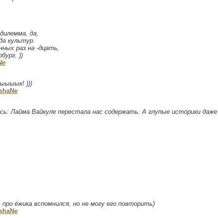
 дилемма, да,
да культур.
нных раз на -дцать,
ург. ))
Ne
ыыыык! )))
shaNe
сь: Лайма Вайкуле перестала нас содержать. А глупые историки даже
про ёжика вспомнился, но не могу его повторить)
shaNe