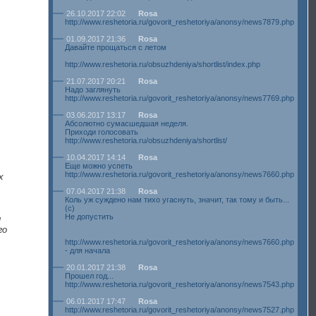
26.10.2017 22:02
Rosa
http://www.reshetoria.ru/govorit_reshetoriya/anonsy/news7879.php
01.09.2017 21:36
Rosa
Давайте прощаться с летом
http://www.reshetoria.ru/obsuzhdeniya/shortlist/index.php
21.07.2017 20:21
Rosa
Надо заглянуть
http://www.reshetoria.ru/govorit_reshetoriya/anonsy/news7769.php
03.06.2017 13:17
Rosa
Абсолютно сумасшедшая неделя.
Приходи голосовать
http://www.reshetoria.ru/obsuzhdeniya/shortlist/
10.04.2017 14:14
Rosa
Еще можно успеть
http://www.reshetoria.ru/govorit_reshetoriya/anonsy/news7660.php
х
07.04.2017 21:38
Rosa
Коль уж суждено нам тихо угаснуть, значит, так тому и быть...
(с)
Не допустить
л
го
http://www.reshetoria.ru/govorit_reshetoriya/anonsy/news7660.php
- для начала
20.01.2017 21:38
Rosa
Прошел год...
http://www.reshetoria.ru/govorit_reshetoriya/anonsy/news7543.php
06.01.2017 17:47
Rosa
http://www.reshetoria.ru/govorit_reshetoriya/anonsy/news7527.php