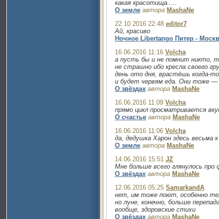
какая красотища.....
О земле
автора
MashaNe
22.10.2016 22:48
editor7
Ай, красиво
Ночное Libertango Питер - Моск
16.06.2016 11:16
Volcha
а пусть бы и не помнит никто, 
не страшно ибо кресла своего гр
день ото дня, врастёшь когда-то
и будет червям еда. Они тоже — 
О звёздах
автора
MashaNe
16.06.2016 11:09
Volcha
прямо цикл просматривается вку
О счастье
автора
MashaNe
16.06.2016 11:06
Volcha
да, дедушка Харон здесь весьма 
О земле
автора
MashaNe
14.06.2016 15:51
JZ
Мне больше всего глянулось про ф
О звёздах
автора
MashaNe
12.06.2016 05:25
SamarkandA
нет, им тоже поют, особенно те
но луне, конечно, больше перепа
вообще, здоровские стихи
О звёздах
автора
MashaNe