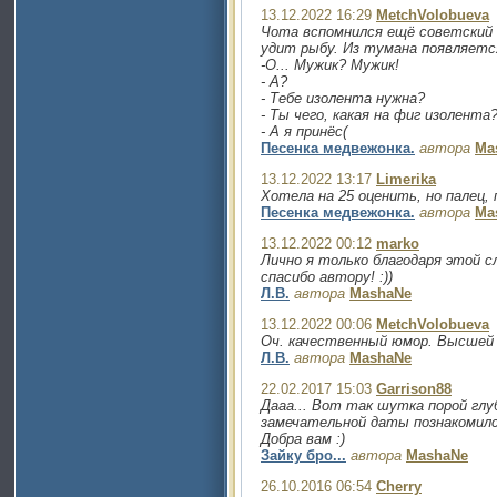
13.12.2022 16:29
MetchVolobueva
Чота вспомнился ещё советский 
удит рыбу. Из тумана появляетс
-О... Мужик? Мужик!
- А?
- Тебе изолента нужна?
- Ты чего, какая на фиг изолента
- А я принёс(
Песенка медвежонка.
автора
Ma
13.12.2022 13:17
Limerika
Хотела на 25 оценить, но палец, 
Песенка медвежонка.
автора
Ma
13.12.2022 00:12
marko
Лично я только благодаря этой сл
спасибо автору! :))
Л.В.
автора
MashaNe
13.12.2022 00:06
MetchVolobueva
Оч. качественный юмор. Высшей 
Л.В.
автора
MashaNe
22.02.2017 15:03
Garrison88
Дааа... Вот так шутка порой глу
замечательной даты познакомил
Добра вам :)
Зайку бро...
автора
MashaNe
26.10.2016 06:54
Cherry