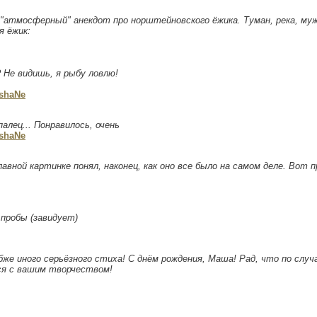
"атмосферный" анекдот про норштейновского ёжика. Туман, река, му
я ёжик:
? Не видишь, я рыбу ловлю!
shaNe
палец... Понравилось, очень
shaNe
авной картинке понял, наконец, как оно все было на самом деле. Вот 
пробы (завидует)
бже иного серьёзного стиха! С днём рождения, Маша! Рад, что по случ
ся с вашим творчеством!