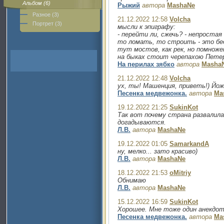
Альбом (6)
Рыжий
автора
MashaNe
Разное (3)
21.12.2022 12:58
Volcha
Портрет (3)
мысли к эпиграфу:
- перейти ли, сжечь? - непростая
то ломать, то строить - это бе
тут мостов, как рек, но помноже
на быках стоит черепахою Петерб
На перилах зябко
автора
Masha
21.12.2022 12:48
Volcha
ух, ты! Машенция, приветь!) Йож
Песенка медвежонка.
автора
Ma
19.12.2022 21:25
SukinKot
Так вот почему страна развалила
догадываются.
Л.В.
автора
MashaNe
19.12.2022 01:05
SamarkandA
ну, мелко... зато красиво)
Л.В.
автора
MashaNe
18.12.2022 21:53
oMitriy
Обнимаю
Л.В.
автора
MashaNe
15.12.2022 16:59
SukinKot
Хорошее. Мне тоже один анекдот 
Песенка медвежонка.
автора
Ma