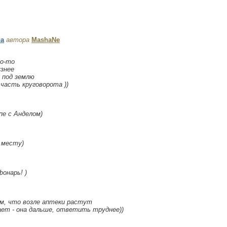
ва
автора
MashaNe
то-то
узнее
 под землю
часть круговорота ))
пе с Анделом)
к месту)
онарь! )
м, что возле аптеки растут
дает - она дальше, ответить труднее))