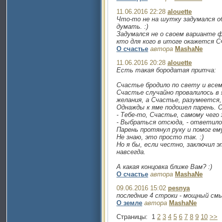
11.06.2016 22:28
alouette
Что-то не на шутку задумался об
думать. :)
Задумался не о своем варианте ф
кто для кого в итоге окажется 
О счастье
автора
MashaNe
11.06.2016 20:28
alouette
Есть такая бородатая притча:
Счастье бродило по свету и все
Счастье случайно провалилось в 
желания, а Счастье, разумеется,
Однажды к яме подошел парень. О
- Тебе-то, Счастье, самому чего
- Выбраться отсюда, - ответило
Парень протянул руку и помог ем
Не знаю, это просто так. :)
Но я бы, если честно, заключил 
навсегда.
А какая концовка ближе Вам? :)
О счастье
автора
MashaNe
09.06.2016 15:02
pesnya
последние 4 строки - мощный смы
О земле
автора
MashaNe
Страницы:
1
2
3
4
5
6
7
8
9
10
>>