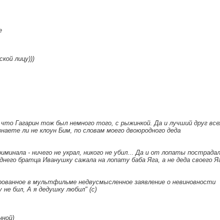
е
кой лицу)))
, что Гагарин тож был немного того, с рыжинкой. Да и лучший друг все
аете ли не клоун Бим, по словам моего двоюродного деда
риминала - ничего не украл, никого не убил... Да и от лопаты пострада
еднего братца Иванушку сажала на лопату баба Яга, а не деда своего Я
ованное в мультфильме недвусмысленное заявление о невиновности
 не бил, А я дедушку любил" (с)
нной)