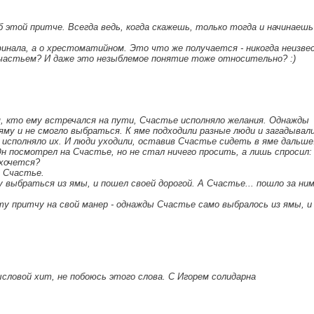
 этой притче. Всегда ведь, когда скажешь, только тогда и начинаешь
инала, а о хрестоматийном. Это что же получается - никогда неизве
Счастьем? И даже это незыблемое понятие тоже относительно? :)
м, кто ему встречался на пути, Счастье исполняло желания. Однажды
яму и не смогло выбраться. К яме подходили разные люди и загадывал
 исполняло их. И люди уходили, оставив Счастье сидеть в яме дальше
н посмотрел на Счастье, но не стал ничего просить, а лишь спросил:
 хочется?
 Счастье.
у выбраться из ямы, и пошел своей дорогой. А Счастье... пошло за ним
эту притчу на свой манер - однажды Счастье само выбралось из ямы, и
словой хит, не побоюсь этого слова. С Игорем солидарна