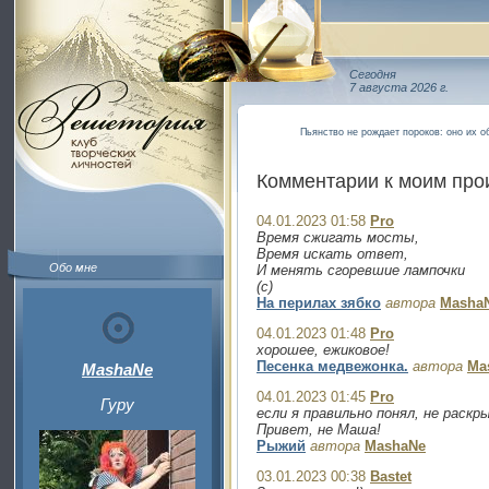
Сегодня
7 августа 2026 г.
Пьянство не рождает пороков: оно их о
Комментарии к моим пр
04.01.2023 01:58
Pro
Время сжигать мосты,
Время искать ответ,
Обо мне
И менять сгоревшие лампочки
(с)
На перилах зябко
автора
Masha
04.01.2023 01:48
Pro
хорошее, ежиковое!
Песенка медвежонка.
автора
Ma
MashaNe
04.01.2023 01:45
Pro
Гуру
если я правильно понял, не раскр
Привет, не Маша!
Рыжий
автора
MashaNe
03.01.2023 00:38
Bastet