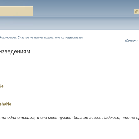
бнаруживает. Счастье не меняет нравов: оно их подчеркивает
(Сократ)
оизведениям
Ne
shaNe
ыта одна отсылка, и она меня пугает больше всего. Надеюсь, что не п