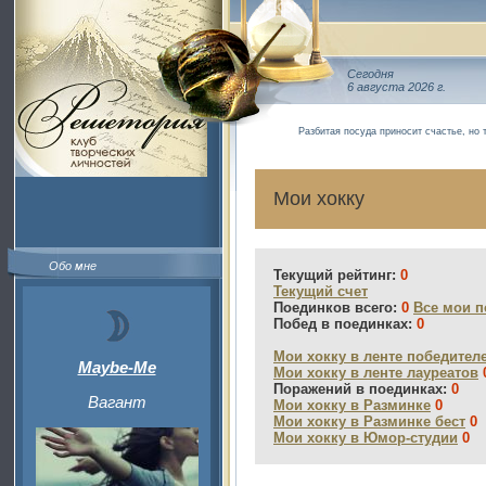
Сегодня
6 августа 2026 г.
Разбитая посуда приносит счастье, но 
Мои хокку
Обо мне
Текущий рейтинг:
0
Текущий счет
Поединков всего:
0
Все мои п
Побед в поединках:
0
Мои хокку в ленте победител
Maybe-Me
Мои хокку в ленте лауреатов
Поражений в поединках:
0
Вагант
Мои хокку в Разминке
0
Мои хокку в Разминке бест
0
Мои хокку в Юмор-студии
0