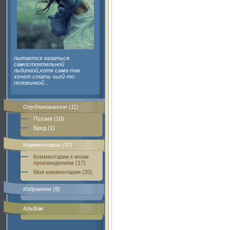
пытается казаться
самостоятельной
льдинкой,хотя сама так
хочет стать чьей-то
половинкой...
Опубликованное (11)
Поэзия (10)
Бред (1)
Комментарии (37)
Комментарии к моим
произведениям (17)
Мои комментарии (20)
Избранное (8)
Альбом