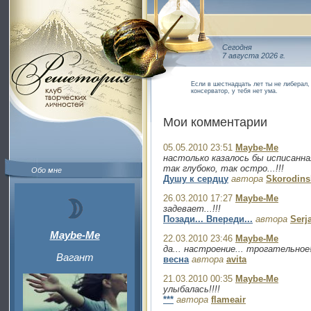
Сегодня
7 августа 2026 г.
Если в шестнадцать лет ты не либерал, 
консерватор, у тебя нет ума.
Мои комментарии
05.05.2010 23:51
Maybe-Me
настолько казалось бы исписанна
так глубоко, так остро...!!!
Обо мне
Душу к сердцу
автора
Skorodins
26.03.2010 17:27
Maybe-Me
задевает...!!!
Позади... Впереди...
автора
Serj
Maybe-Me
22.03.2010 23:46
Maybe-Me
да... настроение... трогательное!
Вагант
весна
автора
avita
21.03.2010 00:35
Maybe-Me
улыбалась!!!!
***
автора
flameair