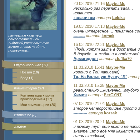
20.03.2010 21:16
Maybe-Me
несколько раз перечитывала...
нравится
калачиком
автора
Leleka
19.03.2010 17:13
Maybe-Me
очень интересное ... понятное с
пытается казаться
---------
автора
korsak
самостоятельной
льдинкой,хотя сама так
16.03.2010 22:31
Maybe-Me
хочет стать чьей-то
"Люди хотят жить в достатке и
половинкой...
В дружбе , в любви и в отдельной к
Армагеддон
автора
zlu4ka70
Опубликованное (11)
11.03.2010 15:41
Maybe-Me
хорошо о Той написано)
Поэзия (10)
Та, На Большую Букву "Л"
авто
Бред (1)
11.03.2010 15:39
Maybe-Me
Комментарии (37)
реалистично...жизненно...глубоко
Химия
автора
PerGYNT
Комментарии к моим
произведениям (17)
07.03.2010 21:04
Maybe-Me
Мои комментарии (20)
второе четворостишье просто 
-----------
автора
korsak
Избранное (8)
01.03.2010 20:21
Maybe-Me
и почему тут еще никто не напис
Альбом
знаете...это всё мне кажется та
очень складным)