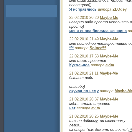
мне даже захотелось, чтобы та
посвещано))
Я исправлюсь
автора
ZLOdey
23.02.2010 20:20
Maybe-Me
наверно надо просто исполнять о
просто)
меня снова бросила женщина
а
22.02.2010 21:49
Maybe-Me
мне последнее четверостишье осо
***
автора
Solnce55
22.02.2010 17:53
Maybe-Me
мне тоже нравится
Кукольное
автора
avita
21.02.2010 21:11
Maybe-Me
бывает ведь
спасибо)
скучая по нему
автора
Maybe-M
21.02.2010 20:37
Maybe-Me
мда... стало страшно
нет
автора
avita
21.02.2010 20:26
Maybe-Me
так по-доброму, по-сказочному...
легко...
из оперы-"как дожить до весны"))))