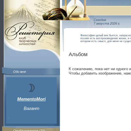
Сегодня
7 августа 2026 г.
Философия целый век бьется, напрасно 
поэзия есть воспроизведение жизни, и 
котором есть смысл, для меня не суще
Альбом
К сожалению, пока нет ни одного 
Обо мне
Чтобы добавить изображение, наж
MementoMori
Вагант
.
Опубликованное (15)