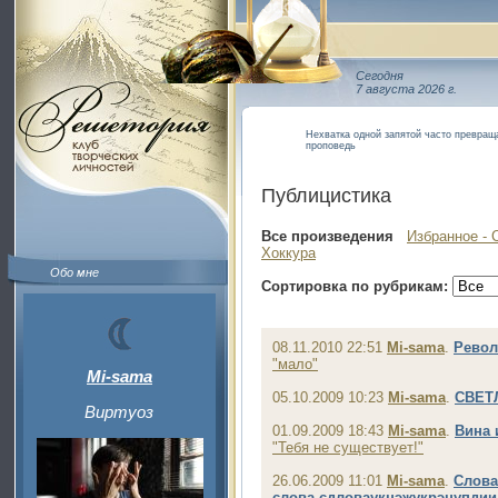
Сегодня
7 августа 2026 г.
Нехватка одной запятой часто превраща
проповедь
Публицистика
Все произведения
Избранное - 
Хоккура
Обо мне
Сортировка по рубрикам:
08.11.2010 22:51
Mi-sama
.
Рево
"мало"
Mi-sama
05.10.2009 10:23
Mi-sama
.
СВЕТ
Виртуоз
01.09.2009 18:43
Mi-sama
.
Вина 
"Тебя не существует!"
26.06.2009 11:01
Mi-sama
.
Слова
слова,сдловаукцэжукрэцупди