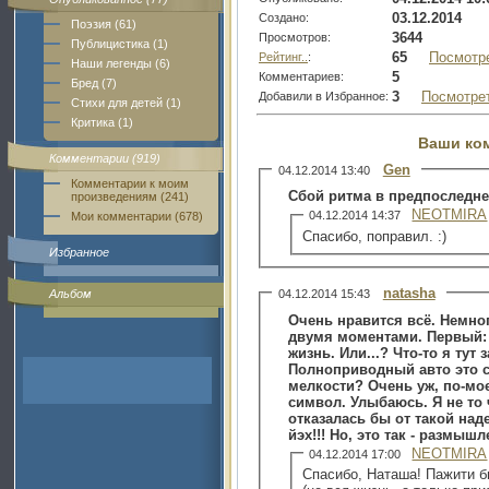
03.12.2014
Создано:
Поэзия (61)
3644
Просмотров:
Публицистика (1)
65
Посмотр
Рейтинг..
:
Наши легенды (6)
5
Комментариев:
Бред (7)
3
Посмотре
Добавили в Избранное:
Стихи для детей (1)
Критика (1)
Ваши ко
Комментарии (919)
Gen
04.12.2014 13:40
Комментарии к моим
Сбой ритма в предпоследне
произведениям (241)
NEOTMIRA
04.12.2014 14:37
Мои комментарии (678)
Спасибо, поправил. :)
Избранное
natasha
04.12.2014 15:43
Альбом
Очень нравится всё. Немног
двумя моментами. Первый: 
жизнь. Или...? Что-то я тут 
Полноприводный авто это с
мелкости? Очень уж, по-мо
символ. Улыбаюсь. Я не то 
отказалась бы от такой над
йэх!!! Но, это так - размыш
NEOTMIRA
04.12.2014 17:00
Спасибо, Наташа! Пажити б