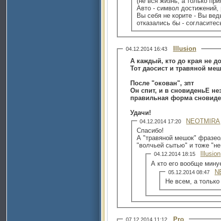
(не вся жизнь, а только пр
Авто - символ достижений, 
Вы себя не корите - Вы вед
отказались бы - согласитес
Illusion
04.12.2014 16:43
А каждый, кто до края не д
Тот даосист и травяной меш
После "окован", зпт
Он спит, и в сновиденьЕ не
правильная форма сновиде
Удачи!
NEOTMIRA
04.12.2014 17:20
Спасибо!
А "травяной мешок" фразео
"волчьей сытью" и тоже "не 
Illusion
04.12.2014 18:15
А кто его вообще минуе
N
05.12.2014 08:47
Не всем, а тольк
Pro
07.12.2014 11:12