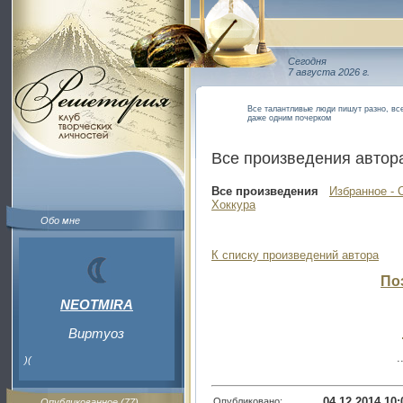
Сегодня
7 августа 2026 г.
Все талантливые люди пишут разно, вс
даже одним почерком
Все произведения автор
Все произведения
Избранное - 
Хоккура
Обо мне
К списку произведений автора
По
NEOTMIRA
Виртуоз
.
)(
04.12.2014 10:
Опубликовано:
Опубликованное (77)