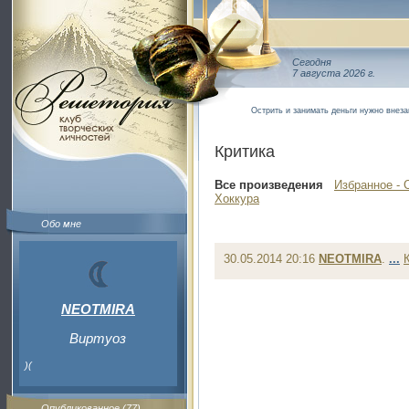
Сегодня
7 августа 2026 г.
Острить и занимать деньги нужно внеза
Критика
Все произведения
Избранное - 
Хоккура
Обо мне
30.05.2014 20:16
NEOTMIRA
.
...
NEOTMIRA
Виртуоз
)(
Опубликованное (77)