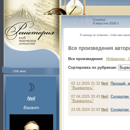
Сегодня
8 августа 2026 г.
Я никогда не позволял, чтобы мои шко
Все произведения автор
Все произведения
Избранное - 
Сортировка по рубрикам:
Обо мне
02.12.2025 21:32
Neil
.
Прощай, 
"Вырвалось"
07.04.2025 20:43
Neil
.
Солдатам
Neil
"Вырвалось"
Вагант
23.05.2024 22:03
Neil
.
Солдатам