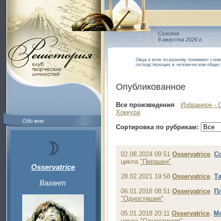
Сегодня
6 августа 2026 г.
Овца и волк по-разному понимают слово
господствующих в человеческом общес
Опубликованное
Все произведения
Избранное - 
Хоккура
Обо мне
Сортировка по рубрикам:
02.08.2024 09:51
Osservatrice
.
С
цикла
"Перашки"
Osservatrice
28.02.2021 19:58
Osservatrice
.
Т
Вагант
06.01.2018 08:51
Osservatrice
.
П
"Одностишия"
05.01.2018 20:11
Osservatrice
.
М
цикла
"Одностишия"