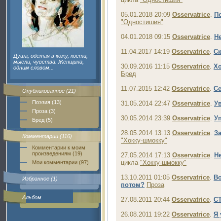
05.01.2018 20:09
Osservatrice
.
П
"Одностишия"
04.01.2018 09:15
Osservatrice
.
Н
11.04.2017 14:19
Osservatrice
.
Ск
Душа, одетая в кожу, кости,
мысли, чувства. Женщина,
30.09.2016 11:15
Osservatrice
.
Хо
одним словом...
Бред
11.07.2015 12:42
Osservatrice
.
С
Опубликованное (21)
Поэзия (13)
31.05.2014 22:47
Osservatrice
.
У
Проза (3)
30.05.2014 23:39
Osservatrice
.
Уп
Бред (5)
28.05.2014 13:13
Osservatrice
.
З
Комментарии (116)
"Хокку-шмокку"
Комментарии к моим
произведениям (19)
27.05.2014 17:13
Osservatrice
.
Не
цикла
"Хокку-шмокку"
Мои комментарии (97)
13.10.2011 01:05
Osservatrice
.
Во
Избранное (1)
потом?
Проза
Альбом
27.08.2011 20:44
Osservatrice
.
С
26.08.2011 19:22
Osservatrice
.
Я 