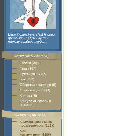
L’esprit cherche et c’est le coeur
qui trouve.- Разум ищет, и
только сердце находит.
Опубликованное (454)
Поэзия (308)
Проза (87)
Публицистика (5)
Бред (38)
Оборотки и пародии (6)
Стихи для детей (1)
Критика (8)
Конкурс «Соловей и
роза» (1)
Комментарии (3885)
Комментарии к моим
произведениям (1717)
Мои
комментарии (2168)