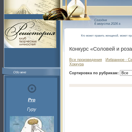
Сегодня
6 августа 2026 г.
Кто может править женщиной, может пр
Конкурс «Соловей и роз
Все произведения
Избранное - С
Хоккура
Обо мне
Сортировка по рубрикам:
Pro
Гуру