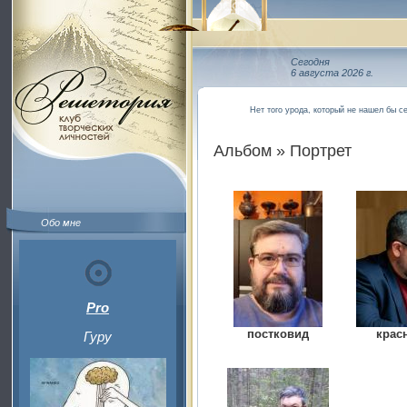
Сегодня
6 августа 2026 г.
Нет того урода, который не нашел бы с
Альбом » Портрет
Обо мне
Pro
постковид
крас
Гуру