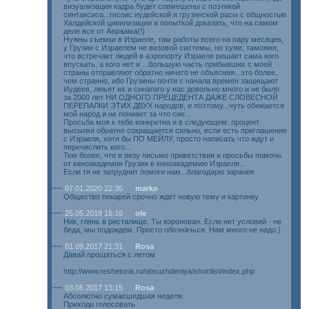
визуализация кадра будет совмещены с поэтикой
синтаксиса...гнозис иудейской и грузинской расы с общностью
Халдейской цивилизации и попыткой доказать, что на самом
деле все от Авраама(!)
Нужны съемки в Израеле, там работы всего на пару месяцев,
у Грузии с Израелем не визовой системы, но хуже: таможня,
что встречает людей в аэропорту Израеля решает сама кого
впускать, а кого нет и ...большую часть прибывших с моей
страны отправляют обратно ничего не объясняя...это более,
чем странно, ибо Грузины почти с начала времен защищают
Иудеев, люьят их и синагого у нас довольно много и не было
за 2000 лет НИ ОДНОГО ПРЕЦЕДЕНТА ДАЖЕ СЛОВЕСНОЙ
ПЕРЕПАЛКИ ЭТИХ ДВУХ народов, и поэтому...чуть обижается
мой народ и не пониает за что сие...
Просьба моя к тебе конкретна и в следующем: процент
высылки обратно сокращается сильно, если есть приглашение
с Израеля, хотя бы ПО МЕЙЛУ, просто написать что ждут и
перечислить кого...
Тем более, что я везу письмо приветствия и просьбы помочь
от киноакадемии Грузии в киноакадемию Израеля...
Если тя не затруднит помоги нам...благодарю заранее
07.01.2020 22:35
marko
Общество пекарей срочно ждет новую тему и картинку
25.05.2018 16:16
ole
Ник, глянь в ристалище. Ты коронован. Если нет условий - не
беда, мы подождем. Просто обозначься. Нам много не надо.)
01.09.2017 21:31
Rosa
Давай прощаться с летом
http://www.reshetoria.ru/obsuzhdeniya/shortlist/index.php
03.06.2017 13:15
Rosa
Абсолютно сумасшедшая неделя.
Приходи голосовать