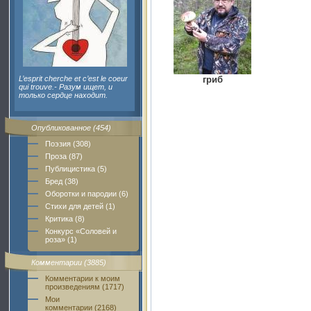
L’esprit cherche et c’est le coeur
гриб
qui trouve.- Разум ищет, и
только сердце находит.
Опубликованное (454)
Поэзия (308)
Проза (87)
Публицистика (5)
Бред (38)
Оборотки и пародии (6)
Стихи для детей (1)
Критика (8)
Конкурс «Соловей и
роза» (1)
Комментарии (3885)
Комментарии к моим
произведениям (1717)
Мои
комментарии (2168)