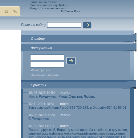
Тихо, тихо ползи,
Улитка, по склону Фудзи,
Вверх, до самых высот!
Кобаяси Исса
Поиск по сайту
О сайте
Авторизация
Регистрация
Напомнить пароль
Приветы
06.05.2025 10:54
marko
Ник, с Рождением! Мира. Счастья. Любви.
02.11.2021 10:51
mitro
Высылаю мой новый моб-599 720 523, и биллайн-574 51 53 01
06.05.2020 00:24
marko
С Рождением!
01.02.2020 15:11
mitro
Привет, друг мой, Борис, у меня просьба к тебе: я, с друзьями,
снимаю докум.фильм мистико-патафизического содержания,
чуть сюреальную, чуть арт-хаузную, короче эксперимент, где