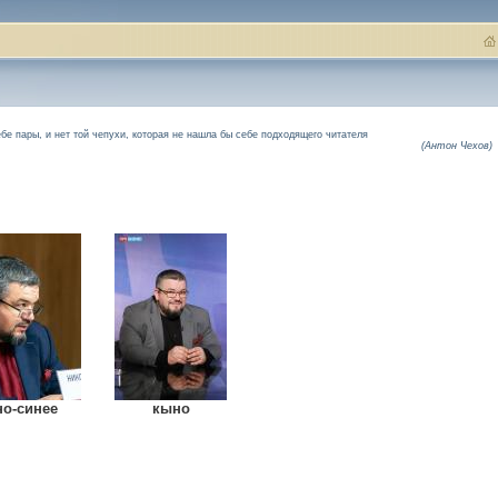
ебе пары, и нет той чепухи, которая не нашла бы себе подходящего читателя
(Антон Чехов)
но-синее
кыно