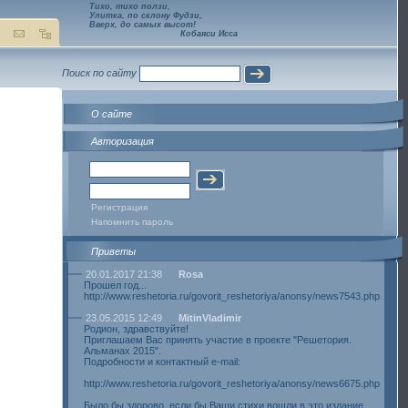
Тихо, тихо ползи,
Улитка, по склону Фудзи,
Вверх, до самых высот!
Кобаяси Исса
Поиск по сайту
О сайте
Авторизация
Регистрация
Напомнить пароль
Приветы
20.01.2017 21:38
Rosa
Прошел год...
http://www.reshetoria.ru/govorit_reshetoriya/anonsy/news7543.php
23.05.2015 12:49
MitinVladimir
Родион, здравствуйте!
Приглашаем Вас принять участие в проекте "Решетория.
Альманах 2015".
Подробности и контактный e-mail:
http://www.reshetoria.ru/govorit_reshetoriya/anonsy/news6675.php
Было бы здорово, если бы Ваши стихи вошли в это издание.