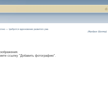
точно — требуется вдохновение развитого ума
(Фридрих Шиллер)
изображения.
мите ссылку "Добавить фотографию".