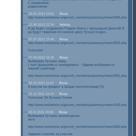
С уважением,
редколлегия.
15.01.2014 23:02
Rosa
http://www.reshetoria.ru/govorit_reshetoriya/anonsy/news5845.php
12.06.2013 22:34
Volcha
И да будет поздравлен Родион-Лонга с прошедшей Днюхой! И
да будут творения его многия дни)) Лучше поздно...
07.07.2012 15:46
Rosa
http://www.reshetoria.ru/govorit_reshetoriya/anonsy/news4555.php
Голосуем
07.04.2012 15:35
Rosa
Выбираем Лучшее зимы.
( поет фальшиво и злободневно) - Ударим выборами по
зимней сумятице
http://www.reshetoria.ru/govorit_reshetoriya/anonsy/news4351.php
31.03.2012 11:07
Rosa
А вод как на предмет в Шорде проголосовадь?)))
21.12.2011 19:14
Rosa
Голосуем ЗА Лучшее Осени
http://www.reshetoria.ru/govorit_reshetoriya/anonsy/news4145.php
03.11.2011 20:45
Rosa
Выбираем Лучшее произведение
лета
http://www.reshetoria.ru/govorit_reshetoriya/anonsy/news4060.php
Заранее спасибо за участие