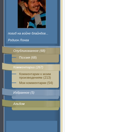
погиб на войне блайндов...
Родион Лонга
Опубликованное (68)
Поэзия (68)
Комментарии (267)
Комментарии к моим
произведениям (213)
Мои комментарии (54)
Избранное (5)
Альбом