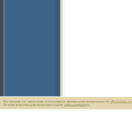
При полном или частичном использовании материалов гиперссылка на
«Reshetoria.ru»
По всем возникающим вопросам пишите
администратору
.