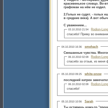
красивенькое словцо. Во-в
графоман на нём не ездил.
2.Голых не судят. - голых е
в средние века). А вот обы
С уважением...
Rodion-Lon
03.10.2010 21:54
спасибо! Приму во внимани
smehach
04.10.2010 16:36
Смешанные чувства. Много
Rodion-Lon
06.10.2010 02:08
спасибо за отзыв, из меня
white-snow
05.10.2010 09:25
последний катрен замечате
Rodion-Lon
06.10.2010 02:08
спасибо!
Sarah
05.10.2010 10:56
Ты оставишь кому-то "прощ