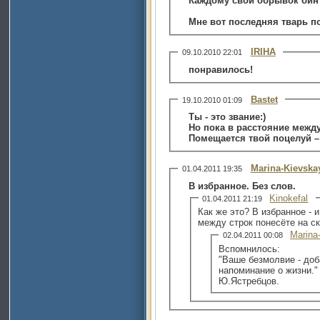
Каждому свой обрывок бин
Мне вот последняя тварь п
IRIHA
09.10.2010 22:01
понравилось!
Bastet
19.10.2010 01:09
Ты - это звание:)
Но пока в расстояние меж
Помещается твой поцелуй – 
Marina-Kievska
01.04.2011 19:35
В избранное. Без слов.
Kinokefal
01.04.2011 21:19
Как же это? В избранное - 
между строк понесёте на с
Marina
02.04.2011 00:08
Вспомнилось:
"Ваше безмолвие - доб
напоминание о жизни.
Ю.Ястребцов.