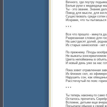
Вечного, где поутру подым
Белые руки к медведице м
Ты - это звание. Знание дел
Повод для мысли, для взгл
Существовать среди сотен и
Искрами, что ты пытаешься
* * *
Все что прошло - минута да
Разрезанная словно для го
На шестдесят долей, родна
Из старых кинескопов - нет
По прежнему. Плоды вообр
Не выжаты консерватизмом 
Цвета непойманны в объять
И новый день уже за нас го
Пока зовет отравленная за
Из близких сел, из эфимерн
Нарушить сон, как обещанье
Расстегнутый по пояс гориз
* * *
Ты теперь наконец-то само 
Осталось прочитать Серебря
Вспомни, детьми еще вчер
Посылали обычно к своей ж