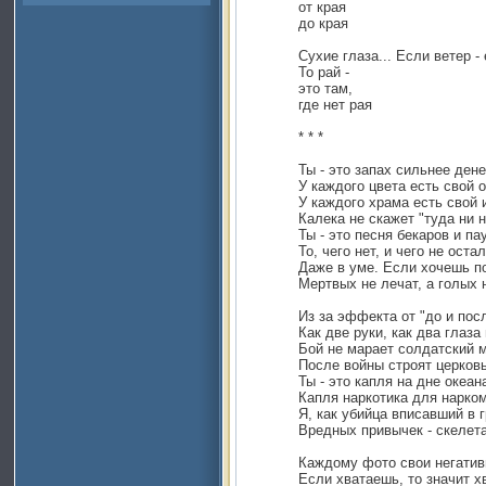
от края
до края
Сухие глаза... Если ветер - 
То рай -
это там,
где нет рая
* * *
Ты - это запах сильнее дене
У каждого цвета есть свой о
У каждого храма есть свой 
Калека не скажет "туда ни н
Ты - это песня бекаров и па
То, чего нет, и чего не оста
Даже в уме. Если хочешь по
Мертвых не лечат, а голых 
Из за эффекта от "до и пос
Как две руки, как два глаза
Бой не марает солдатский 
После войны строят церковь
Ты - это капля на дне океан
Капля наркотика для нарко
Я, как убийца вписавший в 
Вредных привычек - скелет
Каждому фото свои негатив
Если хватаешь, то значит х