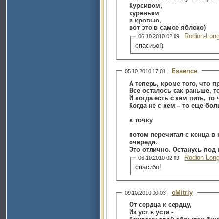
Курсивом,
куреньем
и кровью,
вот это в самое яблоко)
Rodion-Lon
06.10.2010 02:09
спасибо!)
Essence
05.10.2010 17:01
А теперь, кроме того, что 
Все осталось как раньше, т
И когда есть с кем пить, т
Когда не с кем – то еще бол
в точку
потом перечитал с конца в 
очереди.
Это отлично. Останусь под
Rodion-Lon
06.10.2010 02:09
спасибо!
oMitriy
09.10.2010 00:03
От сердца к сердцу,
Из уст в уста -