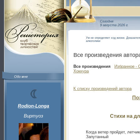
Сегодня
9 августа 2026 г.
Ум не определяет ход жизни. Доказате
алкоголики
Все произведения автор
Все произведения
Избранное - 
Хоккура
Обо мне
К списку произведений автора
По
Rodion-Longa
Виртуоз
Стихи на д
Когда ветер пройдет, летчи
Запутанный