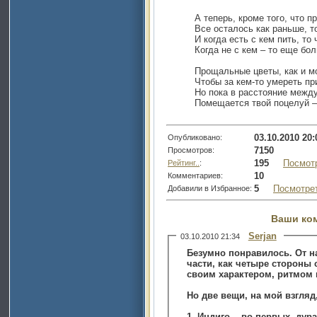
А теперь, кроме того, что 
Все осталось как раньше, 
И когда есть с кем пить, т
Когда не с кем – то еще бо
Прощальные цветы, как и м
Чтобы за кем-то умереть пр
Но пока в расстояние межд
Помещается твой поцелуй –
03.10.2010 20:
Опубликовано:
7150
Просмотров:
195
Посмот
Рейтинг..
:
10
Комментариев:
5
Посмотре
Добавили в Избранное:
Ваши ко
Serjan
03.10.2010 21:34
Безумно понравилось. От н
части, как четыре стороны 
своим характером, ритмом 
Но две вещи, на мой взгляд
1. Индиго. - во-первых, ду