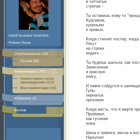
в сетчатых
стропах -
Ты оставишь кому-то "прощ
Курсивом,
куреньем
и кровью,
погиб на войне блайндов...
Когда стихнет костер, когда
Родион Лонга
Лягут
на строки
индиго -
Опубликованное (68)
Поэзия (68)
Ты будешь шальна, как пос
Занесенная
Комментарии (267)
в красную
книгу,
Комментарии к моим
произведениям (213)
И певче сойдутся в шипяще
Мои комментарии (54)
Губы
пернатых
Избранное (5)
прохожих
Когда весть, что я мертв п
Альбом
Пробежит,
как гусиная
кожа
Шиза и тревога, весна и вос
Наполнят