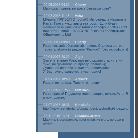
22.05.2018 04:31
Cherry
Маришка, привет, ты здесь бываешь хоть?
19.02.2018 11:43
Voha
МАрина, ПРИВЕТ! Эт voha🙃 Мы сейчас в Израиле в
Рамат Гане с кукольным театром... Если будет
желание услышаться оставляю телефон 0536096033
или оставь свой ... КЛАССНО было бы пообщаться!
ОБнимаем ... МЫ
22.05.2017 09:00
Cherry
Розанчик мой обожаемый, привет. Оценила фото в
твоем альбоме (в разделе "Разное"). Это любоффь)))
20.04.2017 20:21
Algiz
Замечательная Роза, нам не суждено угаснуть ни
тихо, ни громогласно, правда-правда )))
Душевное спасибо за память и внимание!
Я Вас тоже с удовольствием помню!
07.04.2017 18:50
ArinaPP
Роза, я не поняла. Поясните, прошу.
20.01.2017 21:56
tamika25
Рози, привет! Поддержи меня в шорте, пожалуйста. Я
и лонг сделаю)
17.07.2016 18:36
Kinokefal
http://www.reshetoria.ru/obsuzhdeniya/shortlist/index.php
15.11.2015 13:31
CicadasCatcher
Марина, к сожалению, пока никак не могу, по уши в
делах.