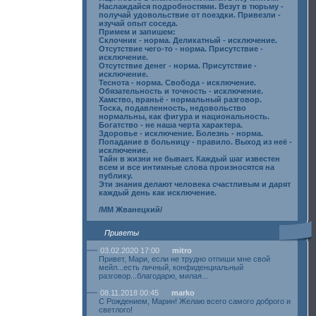
Наслаждайся подробностями. Везут в тюрьму -
получай удовольствие от поездки. Привезли -
изучай опыт соседа.
Примем и запишем:
Склочник - норма. Деликатный - исключение.
Отсутствие чего-то - норма. Присутствие -
исключение.
Отсутствие денег - норма. Присутствие -
исключение.
Теснота - норма. Свобода - исключение.
Обязательность и точность - исключение.
Хамство, враньё - нормальный разговор.
Тоска, подавленность, недовольство
нормальны, как фигура и национальность.
Богатство - не наша черта характера.
Здоровье - исключение. Болезнь - норма.
Попадание в больницу - правило. Выход из неё -
исключение.
Тайн в жизни не бывает. Каждый шаг известен
всем и все интимные слова произносятся на
публику.
Эти знания делают человека счастливым и дарят
каждый день как исключение.
/ММ Жванецкий/
Приветы
03.02.2020 17:00
mitro
Привет, Мари, если не трудно отпиши мне свой
мейл...есть личный, конфиденциальный
разговор...благодарю, милая...
08.11.2018 00:45
marko
С Рождением, Марин! Желаю всего самого доброго и
светлого!