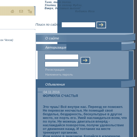
Тихо, тихо ползи,
Улитка, по склону Фудзи,
Вверх, до самых высот!
Кобаяси Исса
Поиск по сайту
О сайте
он Чехов)
Авторизация
Регистрация
Напомнить пароль
Объявления
04.11.2016
ФОРМУЛА СЧАСТЬЯ
Это чушь! Всё внутри нас. Переезд не поможет.
Не перевози несчастья. Не помещай своё
безделье, бездарность, бескультурье в другое
место, не порть его. Умей наслаждаться всем, что
по пути. Не можешь двигаться вперёд -
наслаждайся поворотом, получи удовольствие
от движения назад. И топтание на месте
тренирует организм.
Ищи новое в знакомом. Копайся в изученном.