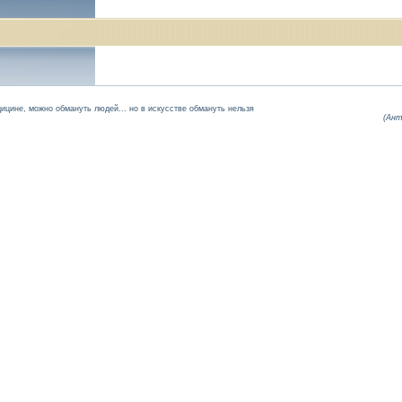
дицине, можно обмануть людей... но в искусстве обмануть нельзя
(Ант