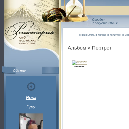
Сегодня
7 августа 2026 г.
Можно лгать в любви, в политике, в ме
Альбом » Портрет
*******
Обо мне
Rosa
Гуру