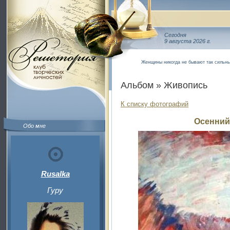
Сегодня
9 августа 2026 г.
Женщины никогда не бывают так сильны
Альбом » Живопись
К списку фотографий
Осенний
Обо мне
Rusalka
Гуру