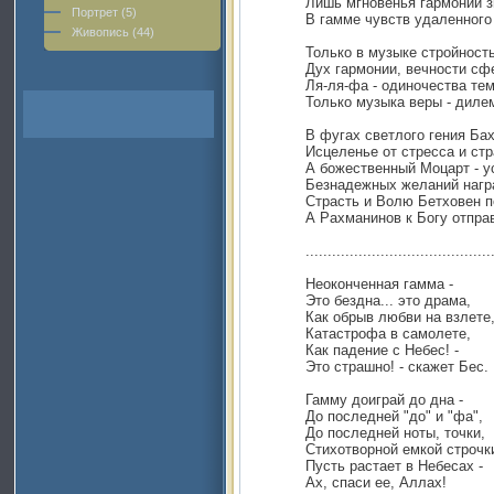
Лишь мгновенья гармонии з
Портрет (5)
В гамме чувств удаленного 
Живопись (44)
Только в музыке стройность
Дух гармонии, вечности сф
Ля-ля-фа - одиночества тем
Только музыка веры - диле
В фугах светлого гения Ба
Исцеленье от стресса и стр
А божественный Моцарт - у
Безнадежных желаний нагр
Страсть и Волю Бетховен п
А Рахманинов к Богу отправ
..........................................
Неоконченная гамма -
Это бездна... это драма,
Как обрыв любви на взлете
Катастрофа в самолете,
Как падение с Небес! -
Это страшно! - скажет Бес.
Гамму доиграй до дна -
До последней "до" и "фа",
До последней ноты, точки,
Стихотворной емкой строчки
Пусть растает в Небесах -
Ах, спаси ее, Аллах!