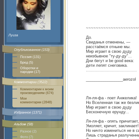
~~~~~~~~~~~~~~~~~~~~~
Луиза
До.
Свиданья отменены, —
расстаёмся отныне мы.
Опубликованное (153)
Мир играет в свою дуду
неизбывное "ту-ду-ду"...
Поэзия (131)
Дни бегут и be good века:
Бред (5)
дети лепят снеговика.
Оборотки и
.........................................
пародии (17)
_________________aerozol
Комментарии (3522)
Комментарии к моим
произведениям (674)
Ля-ля-фа - поет Анжелика!
Мои
комментарии (2848)
Но Вселенная так же безли
Мир играет в свою дуду
Бесконечную ерунду...
Избранное (1371)
Ля-ля-фа - опять причитает,
Альбом (58)
Умоляет, кричит, заклинает!
Но ничто измениться не в с
Разное (2)
Лишь страданья разлученн
Фото (7)