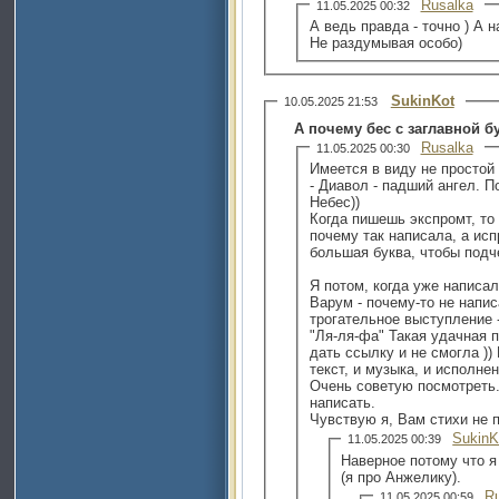
Rusalka
11.05.2025 00:32
А ведь правда - точно ) А 
Не раздумывая особо)
SukinKot
10.05.2025 21:53
А почему бес с заглавной б
Rusalka
11.05.2025 00:30
Имеется в виду не простой 
- Диавол - падший ангел. П
Небес))
Когда пишешь экспромт, то
почему так написала, а исп
большая буква, чтобы подче
Я потом, когда уже написа
Варум - почему-то не напис
трогательное выступление 
"Ля-ля-фа" Такая удачная песня и ее выступление. Хотела
дать ссылку и не смогла ))
текст, и музыка, и исполне
Очень советую посмотреть.
написать.
Чувствую я, Вам стихи не 
SukinK
11.05.2025 00:39
Наверное потому что я
(я про Анжелику).
R
11.05.2025 00:59