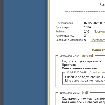
_____________________Rus
~~~~~~~~~~~~~~~~~~~~~
07.05.2025 03:
Опубликовано:
1594
Просмотров:
140
Посмот
Рейтинг..
:
3
Комментариев:
5
Посмотре
Добавили в Избранное:
Ваши к
aerozol
09.05.2025 17:54
Гм, опять рука сорвалась.
Простите.
Очень нежно написано.
Rusalka
11.05.2025 00:49
Спасибо за вдохновение. Но
Мне само название понравил
Neil
10.05.2025 20:52
Характеристику композитор
Хотя они все к Небесам отп