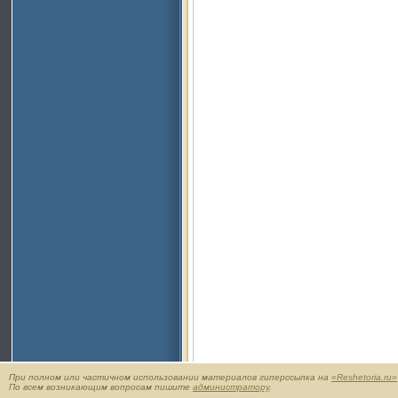
При полном или частичном использовании материалов гиперссылка на
«Reshetoria.ru»
По всем возникающим вопросам пишите
администратору
.