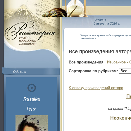
Сегодня
8 августа 2026 г.
Умирать — скучное и безотрадное дело
занимайтесь
Все произведения автор
Все произведения
Избранное - 
Сортировка по рубрикам:
Обо мне
К списку произведений автора
П
Rusalka
Гуру
из цикла "П
Неоконч