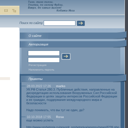
Тихо, тихо ползи,
Улитка, по склону Фудзи,
Вверх, до самых высот!
Кобаяси Исса
Поиск по сайту
О сайте
Авторизация
Регистрация
Напомнить пароль
Приветы
28.03.2022 17:26
marko
УК РФ Статья 280.3. Публичные действия, направленные на
дискредитацию использования Вооруженных Сил Российской
Федерации в целях защиты интересов Российской Федерации
и ее граждан, поддержания международного мира и
безопасности
Надо понимать, что вы тут не один, да?
10.10.2018 17:55
Rosa
еще можно успеть
http://www.reshetoria.ru/govorit_reshetoriya/anonsy/news8239.php