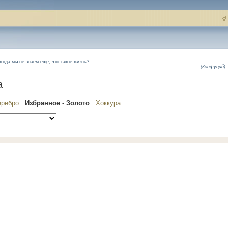
когда мы не знаем еще, что такое жизнь?
(Конфуций)
а
еребро
Избранное - Золото
Хоккура