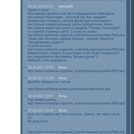
03.01.2018 23:32
tamika25
Приветствую!
Приглашаю принять участие в традиционном ежегодном
фестивале Решетории - OtvertkaFest. Вас ожидают
интересные конкурсы, теплая дружеская атмосфера и
настоящие (невиртуальные) призы победителям. Анонс
фестиваля можно прочитать в разделе "Говорит Решетория"
на главной странице сайта. Ссылка на анонс:
http://www.reshetoria.ru/govorit_reshetoriya/anonsy/news7949.php
Также уже объявлен первый конкурс - конкурс обороток
"Продолжение следует!"
Ссылка на него:
http://www.reshetoria.ru/govorit_reshetoriya/anonsy/news7950.php
Внимательно следите за анонсами: в них будут отражаться
все мероприятия фестиваля. Желаю удачи! :)
tamika25, член редсовета.
26.10.2017 22:03
Rosa
http://www.reshetoria.ru/govorit_reshetoriya/anonsy/news7879.php
01.09.2017 21:30
Rosa
Давайте прощаться с летом
http://www.reshetoria.ru/obsuzhdeniya/shortlist/index.php
10.04.2017 13:57
Rosa
Еще можно успеть
http://www.reshetoria.ru/govorit_reshetoriya/anonsy/news7660.php
07.04.2017 18:28
Rosa
Коль уж суждено нам тихо угаснуть, значит, так тому и быть...
(с)
Не допустить
http://www.reshetoria.ru/govorit_reshetoriya/anonsy/news7660.php