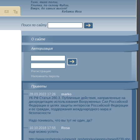
Тихо, тихо ползи,
Улитка, по склону Фудзи,
Вверх, до самых высот!
Кобаяси Исса
Поиск по сайту
О сайте
Авторизация
Регистрация
Напомнить пароль
Приветы
28.03.2022 17:26
marko
УК РФ Статья 280.3. Публичные действия, направленные на
дискредитацию использования Вооруженных Сил Российской
Федерации в целях защиты интересов Российской Федерации
и ее граждан, поддержания международного мира и
безопасности
Надо понимать, что вы тут не один, да?
10.10.2018 17:55
Rosa
еще можно успеть
http://www.reshetoria.ru/govorit_reshetoriya/anonsy/news8239.php