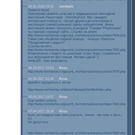
03.01.2018 23:32
tamika25
Приветствую!
Приглашаю принять участие в традиционном ежегодном
фестивале Решетории - OtvertkaFest. Вас ожидают
интересные конкурсы, теплая дружеская атмосфера и
настоящие (невиртуальные) призы победителям. Анонс
фестиваля можно прочитать в разделе "Говорит Решетория"
на главной странице сайта. Ссылка на анонс:
http://www.reshetoria.ru/govorit_reshetoriya/anonsy/news7949.php
Также уже объявлен первый конкурс - конкурс обороток
"Продолжение следует!"
Ссылка на него:
http://www.reshetoria.ru/govorit_reshetoriya/anonsy/news7950.php
Внимательно следите за анонсами: в них будут отражаться
все мероприятия фестиваля. Желаю удачи! :)
tamika25, член редсовета.
26.10.2017 22:03
Rosa
http://www.reshetoria.ru/govorit_reshetoriya/anonsy/news7879.php
01.09.2017 21:30
Rosa
Давайте прощаться с летом
http://www.reshetoria.ru/obsuzhdeniya/shortlist/index.php
10.04.2017 13:57
Rosa
Еще можно успеть
http://www.reshetoria.ru/govorit_reshetoriya/anonsy/news7660.php
07.04.2017 18:28
Rosa
Коль уж суждено нам тихо угаснуть, значит, так тому и быть...
(с)
Не допустить
http://www.reshetoria.ru/govorit_reshetoriya/anonsy/news7660.php