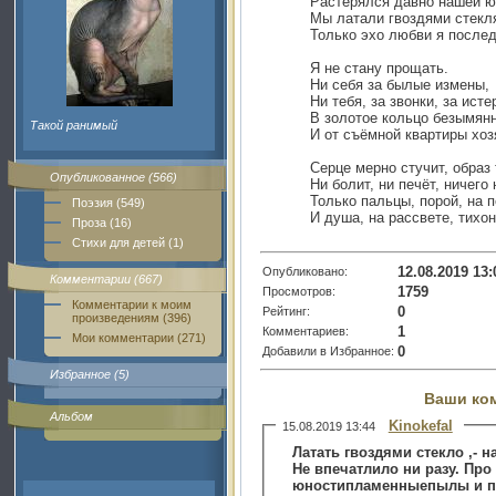
Растерялся давно нашей ю
Мы латали гвоздями стекл
Только эхо любви я послед
Я не стану прощать.
Ни себя за былые измены,
Ни тебя, за звонки, за исте
В золотое кольцо безымянн
Такой ранимый
И от съёмной квартиры хоз
Серце мерно стучит, образ 
Опубликованное (566)
Ни болит, ни печёт, ничего
Только пальцы, порой, на 
Поэзия (549)
И душа, на рассвете, тихон
Проза (16)
Стихи для детей (1)
12.08.2019 13:
Опубликовано:
Комментарии (667)
1759
Просмотров:
Комментарии к моим
0
Рейтинг:
произведениям (396)
1
Комментариев:
Мои комментарии (271)
0
Добавили в Избранное:
Избранное (5)
Ваши ко
Альбом
Kinokefal
15.08.2019 13:44
Латать гвоздями стекло ,- н
Не впечатлило ни разу. Про
юностипламенныепылы и 