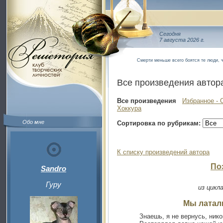
Сегодня
7 августа 2026 г.
Смерти меньше всего боятся те люди, 
Все произведения автор
Все произведения
Избранное - 
Хоккура
Обо мне
Сортировка по рубрикам:
К списку произведений автора
По
Sandro
Гуру
из цикл
Мы латал
Знаешь, я не вернусь, ник