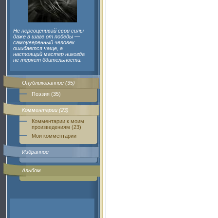
Не переоценивай свои силы
даже в шаге от победы —
самоуверенный человек
ошибается чаще, а
настоящий мастер никогда
не теряет бдительности.
Опубликованное (35)
Поэзия (35)
Комментарии (23)
Комментарии к моим
произведениям (23)
Мои комментарии
Избранное
Альбом