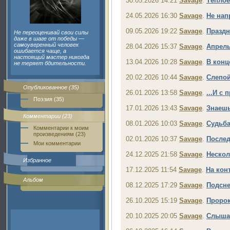
30.05.2026 14:21
Savage
.
Тёплое
24.05.2026 16:30
Savage
.
Не нап
09.05.2026 19:22
Savage
.
Праздн
Не переоценивай свои силы
даже в шаге от победы —
самоуверенный человек
28.04.2026 15:37
Savage
.
Апрел
ошибается чаще, а
настоящий мастер никогда
13.04.2026 10:28
Savage
.
В конц
не теряет бдительности.
20.02.2026 10:44
Savage
.
Слепой
Опубликованное (35)
26.01.2026 13:58
Savage
.
...И с
Поэзия (35)
17.01.2026 13:43
Savage
.
Знаешь
Комментарии (23)
08.01.2026 10:03
Savage
.
Судьба
Комментарии к моим
произведениям (23)
02.01.2026 10:37
Savage
.
Послед
Мои комментарии
24.12.2025 21:58
Savage
.
Нескол
Избранное
17.12.2025 11:54
Savage
.
На кон
Альбом
08.12.2025 17:29
Savage
.
Подсн
26.10.2025 15:19
Savage
.
Проро
20.10.2025 20:05
Savage
.
Слыша