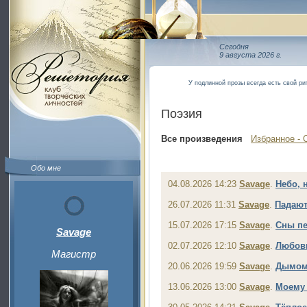
Сегодня
9 августа 2026 г.
У подлинной прозы всегда есть свой ри
Поэзия
Все произведения
Избранное - 
Обо мне
04.08.2026 14:23
Savage
.
Небо, 
26.07.2026 11:31
Savage
.
Падают
15.07.2026 17:15
Savage
.
Сны п
Savage
02.07.2026 12:10
Savage
.
Любовь
Магистр
20.06.2026 19:59
Savage
.
Дымо
13.06.2026 13:00
Savage
.
Моему 