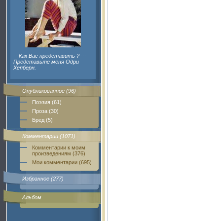
-- Как Вас представить ? ---
Представьте меня Одри
Хепберн.
Опубликованное (96)
Поэзия (61)
Проза (30)
Бред (5)
Комментарии (1071)
Комментарии к моим
произведениям (376)
Мои комментарии (695)
Избранное (277)
Альбом