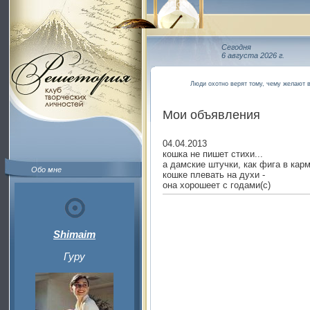
Сегодня
6 августа 2026 г.
Люди охотно верят тому, чему желают 
Мои объявления
04.04.2013
кошка не пишет стихи...
а дамские штучки, как фига в кар
Обо мне
кошке плевать на духи -
она хорошеет с годами(с)
Shimaim
Гуру