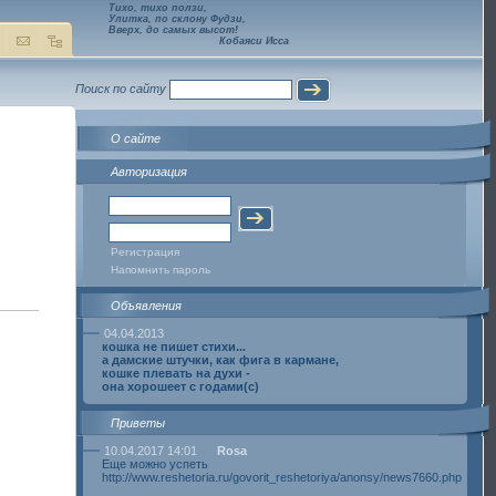
Тихо, тихо ползи,
Улитка, по склону Фудзи,
Вверх, до самых высот!
Кобаяси Исса
Поиск по сайту
О сайте
Авторизация
Регистрация
Напомнить пароль
Объявления
04.04.2013
кошка не пишет стихи...
а дамские штучки, как фига в кармане,
кошке плевать на духи -
она хорошеет с годами(с)
Приветы
10.04.2017 14:01
Rosa
Еще можно успеть
http://www.reshetoria.ru/govorit_reshetoriya/anonsy/news7660.php