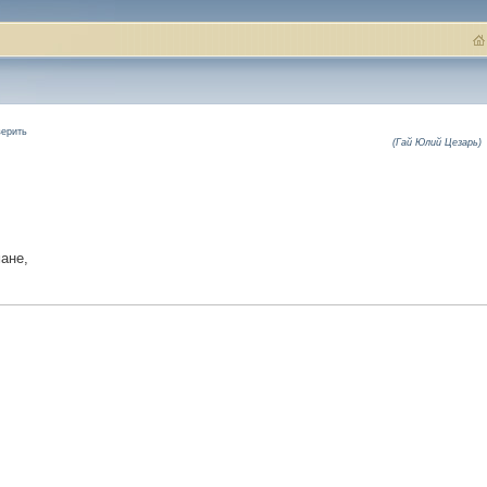
верить
(Гай Юлий Цезарь)
мане,