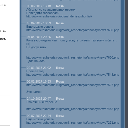
Ваша
03.06.2017 13:18
Rosa
Абсолютно сумасшедшая неделя.
Приходите голосовать
http://www.reshetoria.ru/obsuzhdeniya/shortlist/
10.04.2017 13:59
Rosa
Еще можно успеть
ать:
http://www.reshetoria.ru/govorit_reshetoriya/anonsy/news7660.php
07.04.2017 20:26
Rosa
нием
Коль уж суждено нам тихо угаснуть, значит, так тому и быть...
(с)
Не допустить
http://www.reshetoria.ru/govorit_reshetoriya/anonsy/news7660.php
- для начала
20.01.2017 21:02
Rosa
Прошел год...
http://www.reshetoria.ru/govorit_reshetoriya/anonsy/news7543.php
06.01.2017 16:33
Rosa
http://www.reshetoria.ru/govorit_reshetoriya/anonsy/news7527.php
Это важно
24.10.2016 20:47
Rosa
Это очень интересно
http://www.reshetoria.ru/govorit_reshetoriya/anonsy/news7448.php
02.07.2016 22:44
Rosa
Еще можно успеть
http://www.reshetoria.ru/govorit_reshetoriya/anonsy/news7271.php