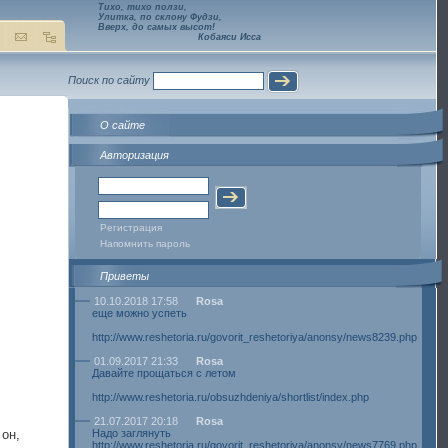
Тихо, тихо ползи,
Улитка, по склону Фудзи,
Вверх, до самых высот!
Кобаяси Исса
Поиск по сайту
О сайте
Авторизация
Регистрация
Напомнить пароль
Приветы
10.10.2018 17:58
Rosa
еще можно успеть
http://www.reshetoria.ru/govorit_reshetoriya/anonsy/news8239.php
01.09.2017 21:33
Rosa
Давайте прощаться с летом
http://www.reshetoria.ru/obsuzhdeniya/shortlist/index.php
21.07.2017 20:18
Rosa
 он,
Надо заглянуть
http://www.reshetoria.ru/govorit_reshetoriya/anonsy/news7769.php