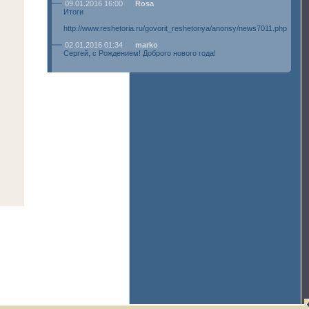
09.01.2016 16:00
Rosa
Итоги
http://www.reshetoria.ru/govorit_reshetoriya/anonsy/news7011.php
02.01.2016 01:34
marko
Сергей, с Рождением! Доброго нового года!