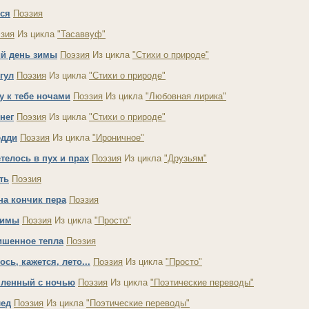
тся
Поэзия
зия
Из цикла
"Тасаввуф"
й день зимы
Поэзия
Из цикла
"Стихи о природе"
гул
Поэзия
Из цикла
"Стихи о природе"
у к тебе ночами
Поэзия
Из цикла
"Любовная лирика"
нег
Поэзия
Из цикла
"Стихи о природе"
эдди
Поэзия
Из цикла
"Ироничное"
телось в пух и прах
Поэзия
Из цикла
"Друзьям"
ть
Поэзия
на кончик пера
Поэзия
зимы
Поэзия
Из цикла
"Просто"
ишенное тепла
Поэзия
сь, кажется, лето...
Поэзия
Из цикла
"Просто"
мленный с ночью
Поэзия
Из цикла
"Поэтические переводы"
лед
Поэзия
Из цикла
"Поэтические переводы"