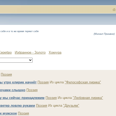
себя и в то же время теряют себя
(Михаил Пришвин)
Серебро
Избранное - Золото
Хоккура
Поэзия
ы утро клирик начнёт
Поэзия
Из цикла
"Философская лирика"
ночами слышно
Поэзия
гу мы сейчас принадлежим
Поэзия
Из цикла
"Любовная лирика"
ветер ловлю руками
Поэзия
Из цикла
"Друзьям"
и мужское
Поэзия