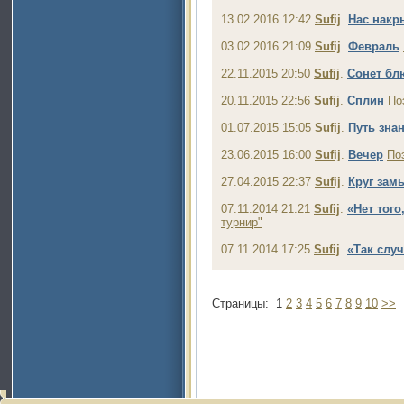
13.02.2016 12:42
Sufij
.
Нас накр
03.02.2016 21:09
Sufij
.
Февраль
22.11.2015 20:50
Sufij
.
Сонет бл
20.11.2015 22:56
Sufij
.
Сплин
По
01.07.2015 15:05
Sufij
.
Путь зна
23.06.2015 16:00
Sufij
.
Вечер
По
27.04.2015 22:37
Sufij
.
Круг зам
07.11.2014 21:21
Sufij
.
«Нет того
турнир"
07.11.2014 17:25
Sufij
.
«Так слу
Страницы:
1
2
3
4
5
6
7
8
9
10
>>