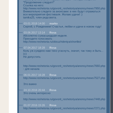
"Продолжение следует!"
Ссылка на него:
http://www.reshetoria.ru/govorit_reshetoriya/anonsy/news7950.php
Внимательно следите за анонсами: в них будут отражаться
все мероприятия фестиваля. Желаю удачи! :)
tamika25, член редсовета.
03.01.2018 14:00
marko
Сергей, с Рождением! Счастья, любви и удачи в новом году!
03.06.2017 13:14
Rosa
Абсолютно сумасшедшая неделя.
Приходите голосовать
http://www.reshetoria.ru/obsuzhdeniya/shortlist/
07.04.2017 18:28
Rosa
Коль уж суждено нам тихо угаснуть, значит, так тому и быть...
(с)
Не допустить
http://www.reshetoria.ru/govorit_reshetoriya/anonsy/news7660.php
- для начала
06.01.2017 16:28
Rosa
http://www.reshetoria.ru/govorit_reshetoriya/anonsy/news7527.php
Это важно
24.10.2016 20:44
Rosa
Это очень интересно
http://www.reshetoria.ru/govorit_reshetoriya/anonsy/news7448.php
01.07.2016 15:26
Rosa
http://www.reshetoria.ru/govorit_reshetoriya/anonsy/news7271.php