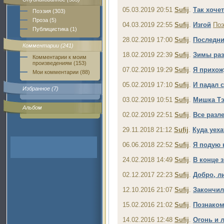
05.03.2019 20:51
Sufij
.
Так хоче
Поэзия (303)
Проза (5)
04.03.2019 22:55
Sufij
.
Изгой
Поэ
Публицистика (1)
28.02.2019 17:00
Sufij
.
Последни
Комментарии (241)
18.02.2019 22:39
Sufij
.
Зимы раз
Комментарии к моим
произведениям (153)
07.02.2019 19:29
Sufij
.
Я прихож
Мои комментарии (88)
05.02.2019 17:10
Sufij
.
И падал с
Избранное (7)
03.02.2019 10:51
Sufij
.
Мишка Т
Альбом
02.02.2019 22:51
Sufij
.
Все разле
29.11.2018 21:12
Sufij
.
Куда уеха
06.06.2018 22:52
Sufij
.
Я подую 
24.02.2018 14:49
Sufij
.
В конце 
02.12.2017 22:23
Sufij
.
Добро, л
12.10.2016 21:07
Sufij
.
Закончило
15.02.2016 21:02
Sufij
.
Познако
14.02.2016 12:48
Sufij
.
Огонь и 