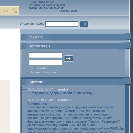
Тихо, тихо ползи,
Улитка, по склону Фудзи,
Вверх, до самых высот!
Кобаяси Исса
Поиск по сайту
О сайте
Авторизация
Регистрация
Напомнить пароль
Приветы
02.01.2021 03:17
marko
С Рождением! Добра и любви в новом году!
03.01.2018 23:49
tamika25
Приветствую!
Приглашаю принять участие в традиционном ежегодном
фестивале Решетории - OtvertkaFest. Вас ожидают
интересные конкурсы, теплая дружеская атмосфера и
настоящие (невиртуальные) призы победителям. Анонс
фестиваля можно прочитать в разделе "Говорит Решетория"
на главной странице сайта. Ссылка на анонс:
http://www.reshetoria.ru/govorit_reshetoriya/anonsy/news7949.php
Также уже объявлен первый конкурс - конкурс обороток