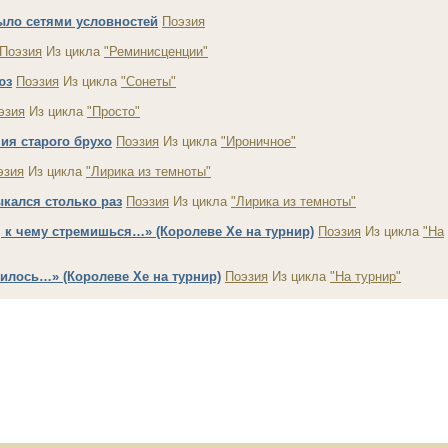
ыло сетями условностей
Поэзия
Поэзия
Из цикла
"Реминисценции"
юз
Поэзия
Из цикла
"Сонеты"
эзия
Из цикла
"Просто"
ния старого брухо
Поэзия
Из цикла
"Ироничное"
эзия
Из цикла
"Лирика из темноты"
ыкался столько раз
Поэзия
Из цикла
"Лирика из темноты"
, к чему стремишься…» (Королеве Хе на турнир)
Поэзия
Из цикла
"На
чилось…» (Королеве Хе на турнир)
Поэзия
Из цикла
"На турнир"