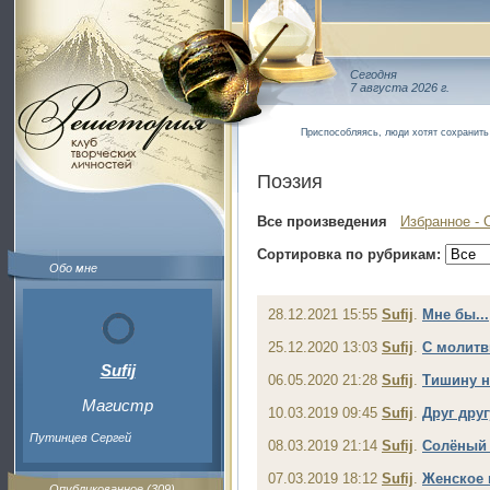
Сегодня
7 августа 2026 г.
Приспособляясь, люди хотят сохранить 
Поэзия
Все произведения
Избранное - 
Сортировка по рубрикам:
Обо мне
28.12.2021 15:55
Sufij
.
Мне бы...
25.12.2020 13:03
Sufij
.
С молитв
Sufij
06.05.2020 21:28
Sufij
.
Тишину 
Магистр
10.03.2019 09:45
Sufij
.
Друг дру
Путинцев Сергей
08.03.2019 21:14
Sufij
.
Солёный 
07.03.2019 18:12
Sufij
.
Женское 
Опубликованное (309)