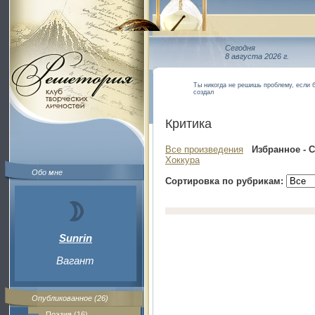
Сегодня
8 августа 2026 г.
Ты никогда не решишь проблему, если бу
создал
Критика
Все произведения
Избранное - 
Хоккура
Обо мне
Сортировка по рубрикам:
Sunrin
Вагант
Опубликованное (26)
Поэзия (16)