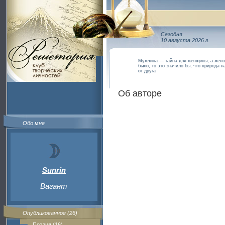
Сегодня
10 августа 2026 г.
Мужчина — тайна для женщины, а женщ
было, то это значило бы, что природа н
от друга
Об авторе
Обо мне
Sunrin
Вагант
Опубликованное (26)
Поэзия (16)