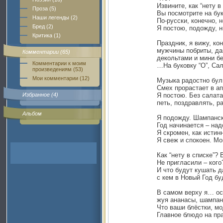
Извините, как “нету в
Проза (5)
Вы посмотрите на бук
Наши легенды (2)
По-русски, конечно, н
Бред (2)
Я постою, подожду, н
Критика (1)
Праздник, я вижу, кон
мужчины побриты, да
Комментарии (65)
декольтами и мини б
Комментарии к моим
…На буковку “О”, Са
произведениям (53)
Мои комментарии (12)
Музыка радостно бул
Смех прорастает в а
Избранное (4)
Я постою. Без салат
петь, поздравлять, 
Альбом
Я подожду. Шампанск
Год начинается – над
Я скромен, как истин
Я свеж и спокоен. Мо
Как “нету в списке”?
Не пригласили – кого
И что будут кушать 
с кем в Новый Год бу
В самом верху я… ос
жуя ананасы, шампан
Что ваши блёстки, мо
Главное блюдо на пра