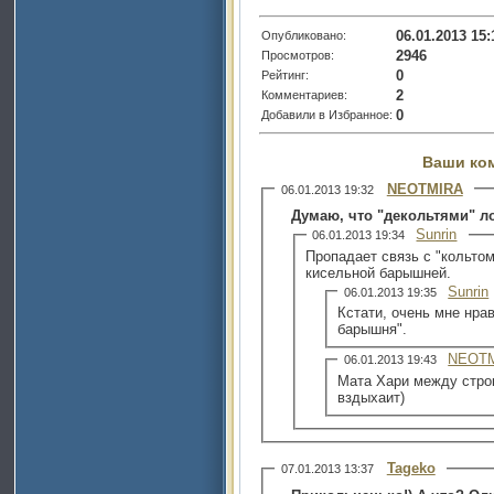
06.01.2013 15:
Опубликовано:
2946
Просмотров:
0
Рейтинг:
2
Комментариев:
0
Добавили в Избранное:
Ваши ко
NEOTMIRA
06.01.2013 19:32
Думаю, что "декольтями" лог
Sunrin
06.01.2013 19:34
Пропадает связь с "кольто
кисельной барышней.
Sunrin
06.01.2013 19:35
Кстати, очень мне нра
барышня".
NEOT
06.01.2013 19:43
Мата Хари между стро
вздыхаит)
Tageko
07.01.2013 13:37