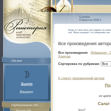
Сегодня
6 августа 2026 г.
Когда я и моя жена расходимся во мнен
она. Жена называет это компромиссом
Все произведения автор
Все произведения
Избранное - 
Хоккура
Обо мне
Сортировка по рубрикам:
К списку произведений автора
Sunrin
По
Вагант
из цикл
Cалат
Опубликованное (26)
Что?
Поэзия (16)