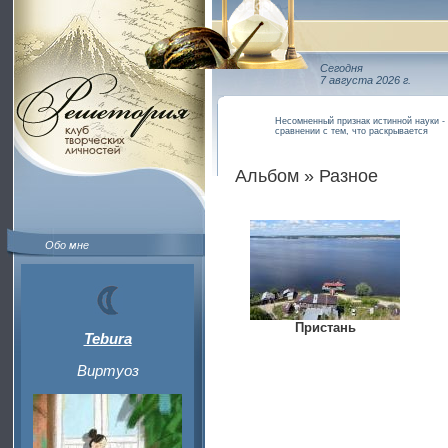
Сегодня
7 августа 2026 г.
Несомненный признак истинной науки - 
сравнении с тем, что раскрывается
Альбом » Разное
Обо мне
Пристань
Tebura
Виртуоз