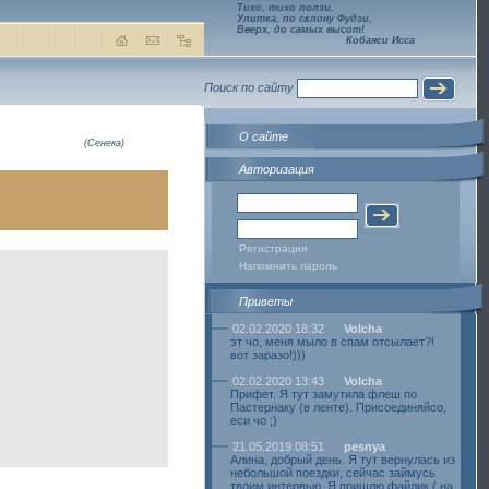
Тихо, тихо ползи,
Улитка, по склону Фудзи,
Вверх, до самых высот!
Кобаяси Исса
Поиск по сайту
О сайте
(Сенека)
Авторизация
Регистрация
Напомнить пароль
Приветы
02.02.2020 18:32
Volcha
эт чо, меня мыло в спам отсылает?!
вот заразо!)))
02.02.2020 13:43
Volcha
Прифет. Я тут замутила флеш по
Пастернаку (в ленте). Присоединяйсо,
еси чо ;)
21.05.2019 08:51
pesnya
Алина, добрый день. Я тут вернулась из
небольшой поездки, сейчас займусь
твоим интервью. Я пришлю файлик ( на