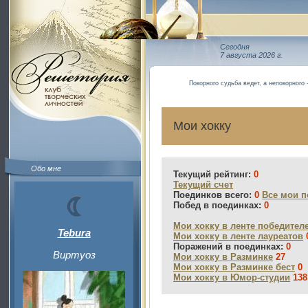
Сегодня
7 августа 2026 г.
Покорного судьба ведет, а непокорного -
Мои хокку
Обо мне
Текущий рейтинг:
0
Текущий счет
Поединков всего:
0
Все мои п
Побед в поединках:
0
Мои хокку в ленте победител
Tebura
Мои хокку в ленте лауреатов
Поражений в поединках:
0
Виртуоз
Мои хокку в Разминке
27
Мои хокку в Разминке бест
0
Мои хокку в Юмор-студии
138