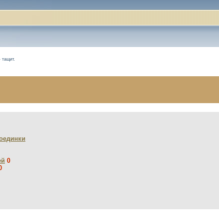
 тащит.
оединки
ей
0
0