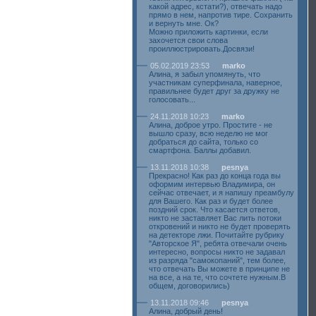
какой адрес, кстати?), отвечать надо
прямо в нем, напротив тире. Сохранить
и вернуть мне. Ок?
Можно приложить картинки, если
захочется свои слова
проиллюстрировать.Досвязи!
05.02.2019 23:53
marko
Алина, я забыл упомянуть, что
участникам суперфинала, наверное,
правильнее будет друг за дружку не
голосовать...
24.11.2018 10:23
marko
Алина, доброе утро. Простите - не
вышло сразу, всю неделю не мог
добраться до сайта, только со
смартфона. Баллы добавил.
13.11.2018 10:38
pesnya
Прекрасно! Как раз до конца года вы
оформим интервью Владимира, он
сейчас отвечает, и я напишу преамбулу
для Вашего. Как раз и будет более
поздний срок. Что касается ответов,
никто не заставляет Вас лить потоки
откровений и никто не будет проверять
на детекторе лжи. Почитайте рубрику
"Авторское Я", ребята отвечали очень
интересно, вопросы никто не задавал
из разряда "самокопаний", тем более,
что отвечать Вы можете в принципе не
на все, а на те, что сочтете нужным.В
общем, договорились)
13.11.2018 09:46
pesnya
Алина, добрый день!