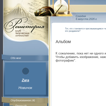
Сегодня
6 августа 2026 г.
Тот, кто становится пресмыкающимся че
его раздавили?
Альбом
К сожалению, пока нет ни одного 
Чтобы добавить изображение, наж
Обо мне
фотографию".
Zara
Новичок
Опубликованное (4)
Проза (4)