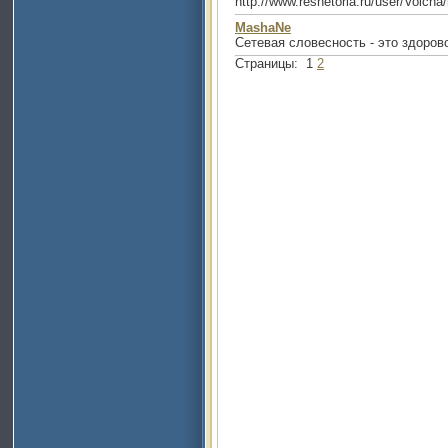
http://www.reshetoria.ru/user/Volc
MashaNe
Сетевая словесность - это здоров
Страницы:
1
2