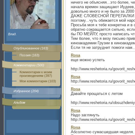
ничего не объясняя...это более, ч
начала времен защищают Иудеев, 
довольно много и не было за 2
ДАЖЕ СЛОВЕСНОЙ ПЕРЕПАЛКИ Э
поэтому...чуть обижается мой народ
Просьба моя к тебе конкретна и 
обратно сокращается сильно, если
бы ПО МЕЙЛУ, просто написать что
Влад.
Тем более, что я везу письмо при
киноакадемии Грузии в киноакадем
Если тя не затруднит помоги нам.
Опубликованное (163)
Rosa
Поэзия (163)
еще можно успеть
Комментарии (500)
http://www.reshetoria.ru/govorit_re
Комментарии к моим
произведениям (397)
Rosa
http://www.reshetoria.ru/govorit_re
Мои комментарии (103)
Rosa
Избранное (204)
Давайте прощаться с летом
http://www.reshetoria.ru/obsuzhdeniy
Альбом
Rosa
Надо заглянуть
http://www.reshetoria.ru/govorit_re
Rosa
Абсолютно сумасшедшая неделя.