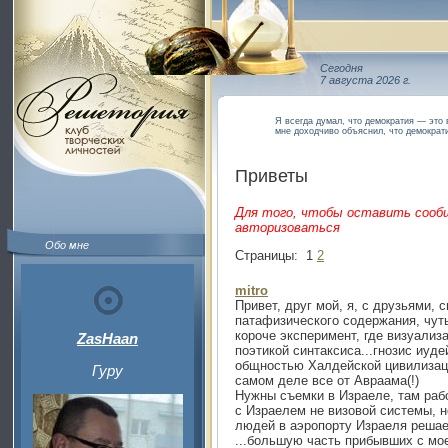
Сегодня
7 августа 2026 г.
Я всегда думал, что демократия — это 
мне доходчиво объяснил, что демократ
Приветы
Для того, чтобы оставить сооб
авторизоваться
Обо мне
Страницы:
1
2
mitro
Привет, друг мой, я, с друзьями,
патафизического содержания, чут
короче эксперимент, где визуализ
ZasHaan
поэтикой синтаксиса...гнозис иуде
общностью Халдейской цивилизаци
Гуру
самом деле все от Авраама(!)
Нужны съемки в Израеле, там рабо
с Израелем не визовой системы, н
людей в аэропорту Израеля решает
...большую часть прибывших с мо