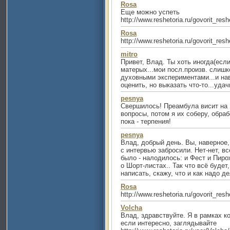
Rosa
Еще можно успеть
http://www.reshetoria.ru/govorit_re
Rosa
http://www.reshetoria.ru/govorit_re
mitro
Привет, Влад. Ты хоть иногда(есл
матерых...мои посл.произв. слишк
духовными экспериментами...и нав
оценить, но выказать что-то...удач
pesnya
Cвершилось! Преамбула висит на 
вопросы, потом я их соберу, обра
пока - терпения!
pesnya
Влад, добрый день. Вы, наверное,
с интервью забросили. Нет-нет, вс
было - налодилось: и Фест и Пир
о Шорт-листах.. Так что всё буде
написать, скажу, что и как надо де
Rosa
http://www.reshetoria.ru/govorit_re
Volcha
Влад, здравствуйте. Я в рамках ко
если интересно, заглядывайте